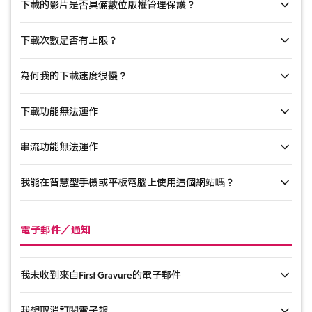
下載的影片是否具備數位版權管理保護？
影片提供MP4格式下載，可直接於常見影音播放器（Windows
Media Player、VLC等）播放。
下載次數是否有上限？
下載內容不受數位版權管理（DRM）保護。購買後可自由於各裝置
4K與8K影片採用AV1編解碼器以MP4格式提供，需使用支援AV1的播
觀看，惟未經授權之內容轉載行為，將依著作權法予以禁止。
為何我的下載速度很慢？
放器方可播放。
已購買的內容可隨時從「我的寫真」頁面下載，且下載次數無限
制。無時間限制。
Windows：可使用免費的VLC媒體播放器，或從Microsoft Store安裝
下載功能無法運作
下載速度取決於您的網路連線品質。4K與8K影片檔案體積龐大，可
AV1視訊擴充套件，即可在標準媒體播放器中啟用播放功能。
能需要較長時間。建議您改用Wi-Fi連線，或於其他時段進行下載。
串流功能無法運作
Mac：若使用macOS Ventura（13.0）或更新版本，標準QuickTime播
若無法下載，請嘗試以下方法：
放器已支援AV1播放。否則建議使用免費的VLC媒體播放器。
我能在智慧型手機或平板電腦上使用這個網站嗎？
請確認您已登入
若串流播放無法正常運作，請嘗試以下方法：
若您的瀏覽器已啟用彈出視窗攔截功能，請允許 firstgravure.jp 網
請確認您的網路連線是否穩定
站顯示彈出視窗
本網站支援電腦、智慧型手機及平板裝置。智慧型手機亦可透過瀏
電子郵件／通知
請將您的瀏覽器更新至最新版本
覽器串流播放。下載功能可能因裝置而異，建議使用最新版本的
請清除瀏覽器快取與Cookie後再試一次
Chrome、Safari、Firefox或Edge瀏覽器。
請確認已啟用 JavaScript
請嘗試使用其他瀏覽器
我未收到來自First Gravure的電子郵件
請重新載入頁面並再次嘗試
若問題仍未解決，請透過聯絡表單與我們聯繫。
請嘗試使用其他瀏覽器
我想取消訂閱電子報