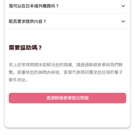
收藏。隨時可透過「我的寫真」中的「收藏」標籤頁存取這些內
我可以在日本境外購買嗎？
容。
此為組合商品套裝，可讓您以折扣價購買多項商品。相較於單獨購
買，組合套裝可能更為划算，因此進行大量採購時請務必善加利
能否要求提供內容？
用。
支援國際訪問與購買功能。網站提供33種語言版本，包含日語、英語
及中文（簡體與繁體）。
請透過聯絡表單提交內容需求。雖然我們無法保證所有請求都能實
需要協助嗎？
現，但這些需求將作為未來內容製作的參考依據。
若上述常見問題未能解決您的疑慮，請透過聯絡表單與我們聯
繫。經審核您的詢問內容後，客服代表將回覆至您註冊的電子
郵件地址。
透過聯絡表單提出問題