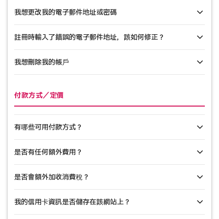
我想更改我的電子郵件地址或密碼
電子郵件／密碼：
請確認輸入內容無誤。密碼區分大小寫。
您可於登入頁面的「忘記密碼」欄位輸入註冊電子郵件地址，以接
忘記密碼：
您可於登入頁面的「忘記密碼」功能重設密碼。
收密碼重設郵件。若忘記使用者名稱，亦可直接使用電子郵件地址
註冊時輸入了錯誤的電子郵件地址，該如何修正？
登入。
您可於「我的頁面」的「帳戶設定」中變更這些項目。若要修改電
電子郵件驗證未完成：
請點擊註冊時發送的驗證郵件中的網址以
子郵件地址，需確認您當前的密碼。系統將向您註冊的電子郵件地
完成驗證。
我想刪除我的帳戶
址發送密碼重設連結。
若尚未收到驗證郵件，請嘗試重新註冊。若已登入帳號，可於「我
Cookie問題：
請在瀏覽器中啟用Cookie功能後重新嘗試。
的頁面」的「帳戶設定」中變更電子郵件地址。若無法登入，請透
過聯絡表單與我們聯繫。
若您希望刪除帳戶，請透過聯絡表單與我們聯繫。請注意，刪除帳
付款方式／定價
若上述方法未能解決問題，請透過聯絡表單與我們聯繫。
戶後您將無法再存取所有已購買的內容。
有哪些可用付款方式？
是否有任何額外費用？
目前僅接受信用卡付款。
是否會額外加收消費稅？
除標示價格外無任何額外費用。無月費或訂閱費——您只需為購買的
內容付費。
我的信用卡資訊是否儲存在該網站上？
所有標示價格均已包含消費稅。恕不另行加收消費稅。