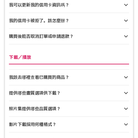
我可以更新我的信用卡資訊嗎？
First Gravure 伺服器不儲存信用卡資訊。所有付款皆透過 GMO 支付
閘道的安全系統處理。
我的信用卡被拒了。該怎麼辦？
由於本站不儲存信用卡資料，每次購物時您皆需重新輸入付款資
訊。若您的卡片已過期或無法使用，請輸入新卡資料或嘗試其他付
購買後能否取消訂單或申請退款？
款方式。
信用卡被拒的常見原因包括：
信用卡號碼／有效期限／安全碼錯誤
基於數位內容特性，購買後恕不接受取消訂單及退款。購買前請務
下載／播放
信用卡額度已超限
必確認樣本影片與預覽圖片。
卡片限制線上支付
我該去哪裡查看已購買的商品？
卡片無法用於國際服務
提供哪些畫質選項供下載？
登入後，您可於「我的寫真」頁面查看已購買內容。此處可集中管
請聯繫您的發卡機構或嘗試其他付款方式。
理影片、寫真集、照片集等各類資源。
照片集提供哪些品質選項？
提供SD、HD、4K及8K畫質選擇。各內容支援的畫質選項不盡相同。
同時支援瀏覽器串流播放功能，無需下載即可觀賞。
影片下載採用何種格式？
照片集提供三種畫質等級：LQ（低畫質）、HQ（高畫質）及
UHQ（超高清畫質）。各內容可選畫質等級有所不同。