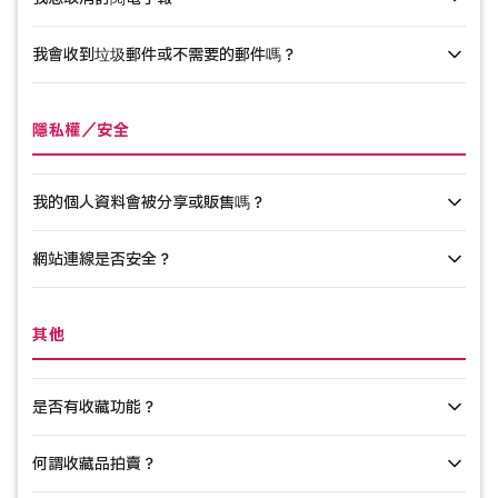
若您未收到電子郵件，可能原因如下：
若問題仍未解決，請透過聯絡表單與我們聯繫。
我會收到垃圾郵件或不需要的郵件嗎？
垃圾郵件資料夾：
此郵件可能已被歸類至您的垃圾郵件資料夾。
您可於個人頁面中的「帳戶設定」啟用或停用電子郵件通知功能。
請檢查您的垃圾郵件資料夾。
亦可透過任何電子報郵件內的退訂連結取消訂閱。
電子郵件地址錯誤：
您註冊的電子郵件地址可能有誤。請至「我
First Gravure發送的電子郵件僅限於服務相關通知，例如購買確認與
隱私權／安全
的頁面」確認您的註冊資訊。
新商品發布。我們絕不發送垃圾郵件。若您不希望接收郵件，可隨
時於「我的頁面」設定中取消訂閱。
網域設定：
若您使用電信業者提供的電子郵件地址，請將設定調
整為允許接收來自「@firstgravure.jp」的郵件。
我的個人資料會被分享或販售嗎？
收件匣已滿：
您的郵件信箱可能已滿。請刪除不必要的郵件後再
網站連線是否安全？
試一次。
我們絕不會將您的個人資訊出售或分享給第三方。個人資訊僅用於
提供服務及處理付款事宜。詳情請參閱我們的《隱私權政策》。
本站採用SSL加密（HTTPS）技術，所有通訊皆受保護。付款流程於
其他
GMO支付閘道的安全環境中處理，您的信用卡資訊絕不會儲存於本
伺服器。
是否有收藏功能？
何謂收藏品拍賣？
您可將模特兒、影片、寫真集、照片集、幕後花絮及其他內容加入