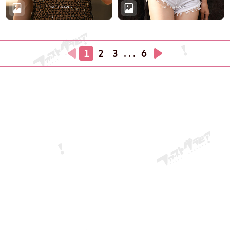
1
2
3
. . .
6