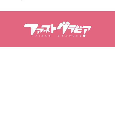
搜尋內容
搜尋模特兒
商品
模特兒
熱門發行作品
模特排行榜
影片專區
寫真集
寫真集
我的寫真
我的最愛