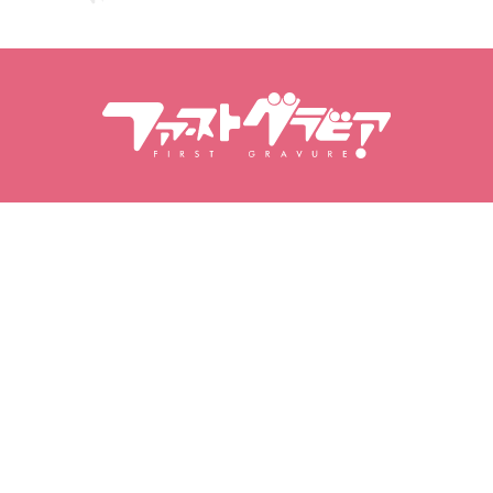
搜尋內容
搜尋模特兒
商品
模特兒
熱門發行作品
模特排行榜
影片專區
寫真集
寫真集
我的寫真
我的最愛