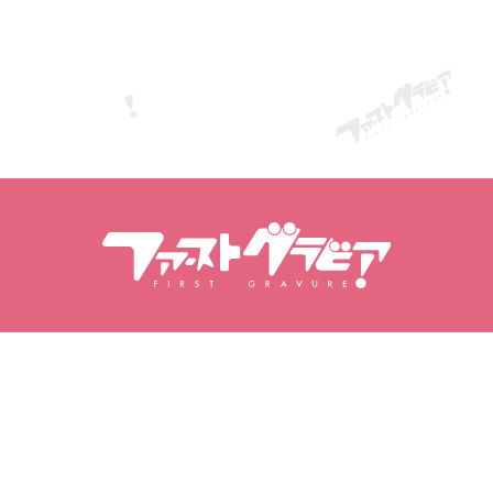
搜尋內容
搜尋模特兒
商品
模特兒
熱門發行作品
模特排行榜
影片專區