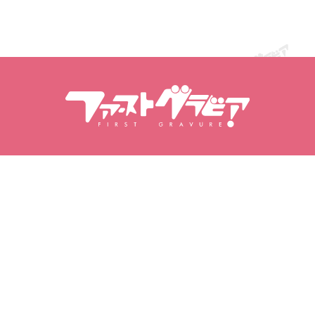
Meklēt saturu
Meklēt modeles
Produkti
Modeles
Populārākie izdevumi
Modeļu reitings
Video
Fotogrāmatas
Fotoattēlu kopas
Mana gravīra
Mani favorīti