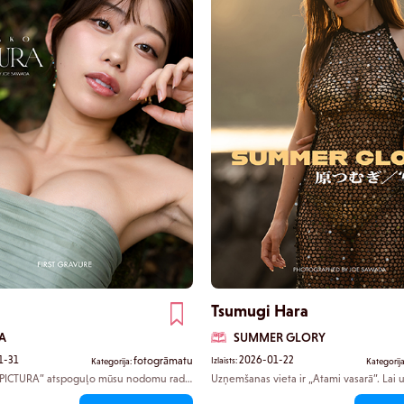
veltī arī ilustrācijām, Saša ienes savu
palīdzību. Saskaņotais tērps, kurā apvie
 Šajā izdevumā šī iztēle tiek pacelta līdz
svārki ar zeķubiksēm, izceļ „viņas citu pu
ai izpausmes formai, nekā viņa jebkad
izģērbšanās ainā, ko viņa pati pārliecinoš
ījusi.
sakot, ka „izskatās skaisti”, viņas juteklīg
klusi, bet nepārprotami piesaista skatītāj
Šis ir izdevums, kurā bijušajai popzvaigzn
izteiksmīgā spēka pilnība nevainojami sa
rietumu stila savrupmājas atmosfēru.
Tsumugi Hara
A
SUMMER GLORY
1-31
2026-01-22
fotogrāmatu
Izlaists:
Kategorija:
Kategorij
PICTURA” atspoguļo mūsu nodomu radīt
Uzņemšanas vieta ir „Atami vasarā”. Lai
ks novērtēts gadiem ilgi kā mākslas darbs,
kadrus zem karstās saules, visa komanda