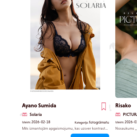
vienmēr, taču katrs lappuses pagrieziens atklāj jaunu
savu kaislību 
viņas pusi — sākot no dabiskas, nefiltrētas mirkļa
bagāto iztēli.
atmosfēras līdz negaidīti nobriedušām izpausmēm,
provokatīvāk
kas liek sirdij apstāties. Katra fotogrāfija iemūžina
agrāk ir parād
kādu citu viņas šarma aspektu, dabiski ievelkot jūs
arvien dziļāk viņas pasaulē. Kā saka pati Kurumi: „Man
šķiet, ka šī ir visdabiskākā fotosesija, kādā es jebkad
esmu piedalījusies.” Šī fotogrāmata ir piepildīta ar
Kurumi Miyajimas atbrīvoto, autentisko šarmu, tieši
tādu, kāda viņa ir. Katru reizi, kad viņu redzi, gribas
redzēt atkal. Šī ir grāmata, kas iemūžina Kurumi tādu,
kāda viņa ir šodien, visā savā neatsistamajā pievilcībā.
Ayano Sumida
Risako
Solaria
PICTUR
2026-02-18
2026-0
fotogrāmatu
Izlaists:
Izlaists:
Kategorija:
Mēs izmantojām apgaismojumu, kas uzsver kontrastu
Nosaukums „
starp gaismu un ēnu, kā arī augstas izšķirtspējas
darbu, kas ti