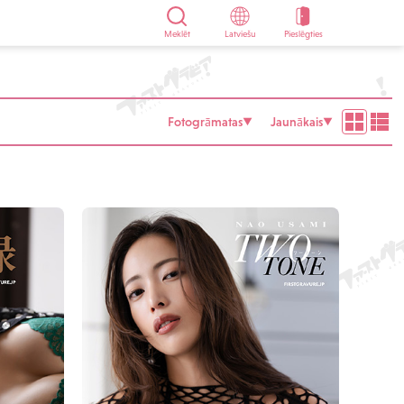
Meklēt
Latviešu
Pieslēgties
Fotogrāmatas
Jaunākais
▼
▼