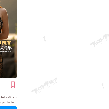
nota pieguļoša
kur Usami Nao atrodas šodien.
si”, savukārt
i iesaka,
ais dekoltē
a skatienu.
ei raksturīgā
plūst ar vecas
fotogrāmatu
a:
 uzņemtu āra
 kopīgi