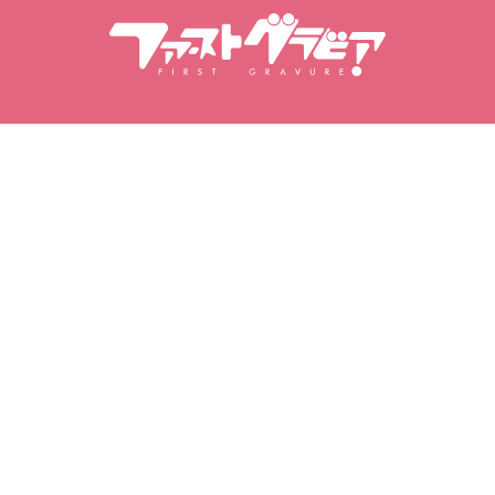
deles
Mana gravīra
Mani favorīti
Iegādātie video
Mīļākie modeļi
tings
Izlases video
Iegādātās fotogrāfijas
Izlases fotogrāfi
Iegādātās fotogrāmatas
Mīļākie fotogrā
|
|
ātuma politika
Lietošanas noteikumi
Specifikācija Komercdarījumu li
© 2026 Eye Factory Co., Ltd. First Gravure
Visas tiesības aizsargātas.