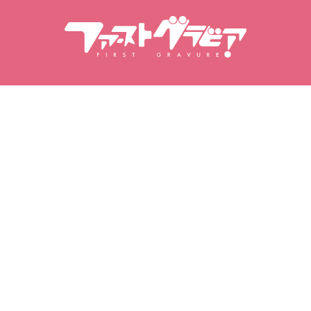
Пошук вмісту
Пошук моделей
Продукти
Моделі
Популярні випуски
Рейтинг моделей
Відео
Фотоальбоми
Фотоальбоми
Моя гравірування
Мої улюблені
Придбані відео
Улюблені моделі
Придбані фотосесії
Улюблені відео
Придбані фотоальбоми
Улюблені фотосесії