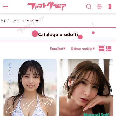
top
/
Prodotti
/
Fotolibri
Catalogo prodotti
Fotolibri
Ultime notizie
▼
▼