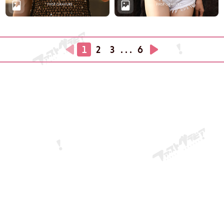
1
2
3
. . .
6