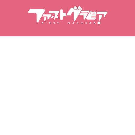
Αναζήτηση Περιεχόμενα
Αναζήτηση μοντέλων
Προϊόντα
Μοντέλα
Δημοφιλείς κυκλοφορίες
Κατάταξη μοντέλων
Βίντεο
Φωτογραφικά άλμπουμ
Σειρές φωτογραφιών
My Gravure
Τα αγαπημένα μου
Αγορασμένα βίντεο
Αγαπημένα μοντέλα
Αγορασμένα φωτογραφικά
Αγαπημένα βίντεο
σετ
Αγαπημένες συλλογές
Αγορασμένα φωτογραφικά
φωτογραφιών
άλμπουμ
Αγαπημένα φωτογραφικά