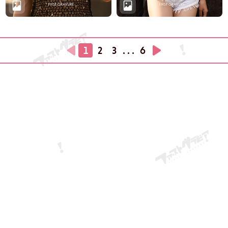
1
2
3
. . .
6