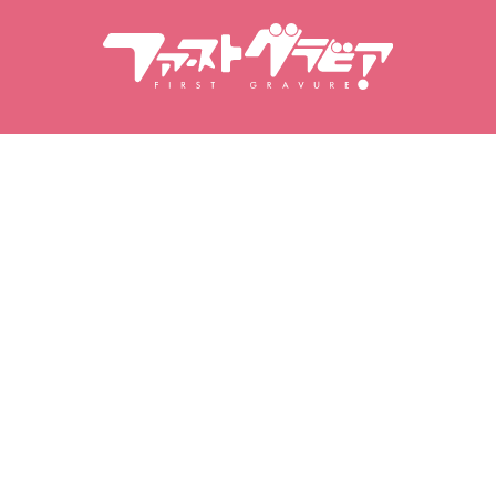
Търсене Съдържание
Търсене на модели
Продукти
Модели
Популярни издания
Класация на модели
Видеоклипове
Фотоалбуми
Фотосесии
Моята гравира
Моите любими
Закупени видеоклипове
Любими модели
Закупени фотосесии
Любими видеоклипове
Закупени фотоалбуми
Любими фотосесии