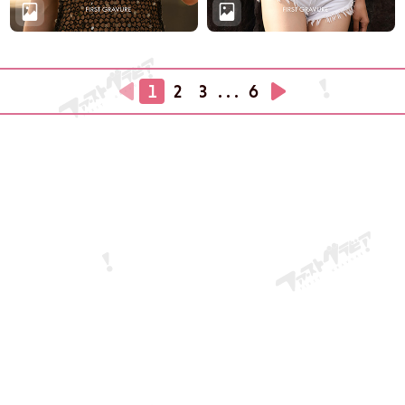
1
2
3
. . .
6