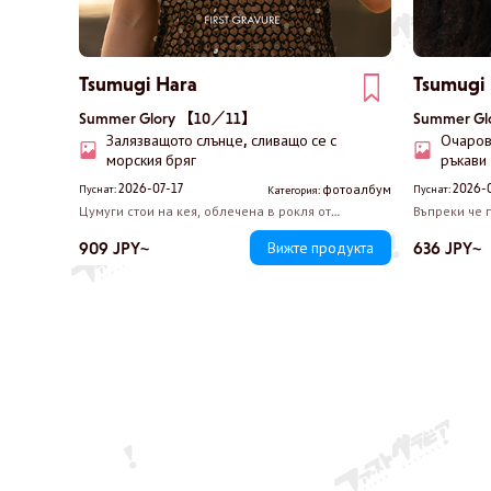
Tsumugi Hara
Tsumugi
Summer Glory 【10／11】
Summer G
Залязващото слънце, сливащо се с
Очаров
морския бряг
ръкави
2026-07-17
2026-
фотоалбум
Пуснат:
Пуснат:
Категория:
Цумуги стои на кея, облечена в рокля от
Въпреки че 
мрежеста материя. Бикинито, скрито под нея,
Цумуги носи
леко прозира, а в нежното течение на времето
държи невин
909 JPY~
636 JPY~
Вижте продукта
вашите силуети тихо се сливат, докато се
гърдите си, 
разтварят в залязващото слънце.
чувства смут
на пръсти, 