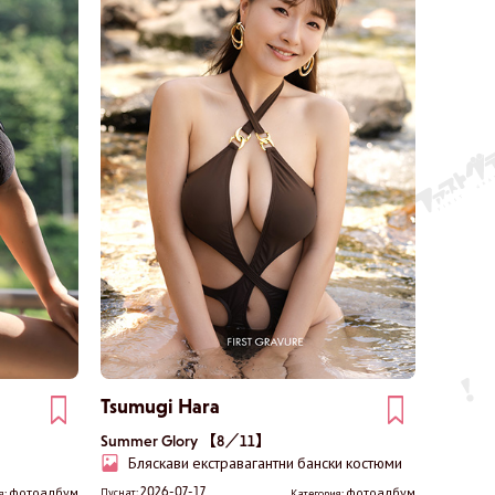
Tsumugi Hara
Summer Glory 【8／11】
Бляскави екстравагантни бански костюми
2026-07-17
фотоалбум
фотоалбум
Пуснат:
я:
Категория: