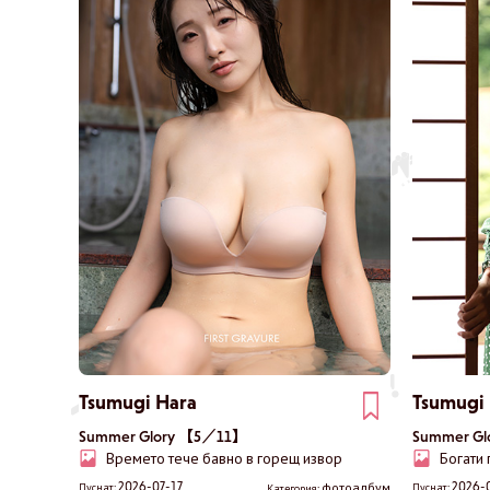
Tsumugi Hara
Tsumugi
Summer Glory 【5／11】
Summer G
Времето тече бавно в горещ извор
Богати
2026-07-17
2026-
фотоалбум
Пуснат:
Пуснат:
Категория: