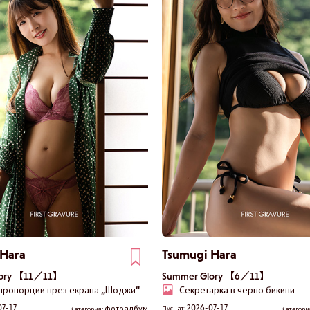
 Hara
Tsumugi Hara
lory 【11／11】
Summer Glory 【6／11】
 пропорции през екрана „Шоджи“
Секретарка в черно бикини
07-17
2026-07-17
фотоалбум
Пуснат:
Категория:
Категори