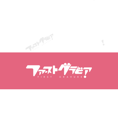
а модели
Моята гравира
Моите любими
Закупени видеоклипове
Любими модел
на модели
Закупени фотосесии
Любими видеок