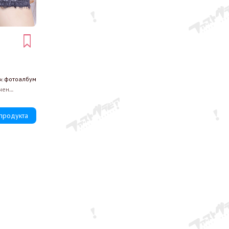
фотоалбум
я:
чен
а врата на
ката цепка в
решната ѝ
продукта
те ѝ се
 никакво