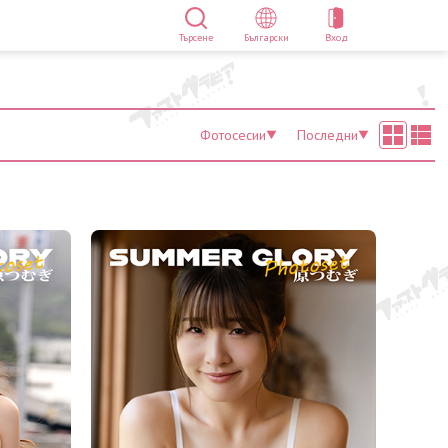
Търсене
Български
Вход
Фотосесии
Последни
▼
▼