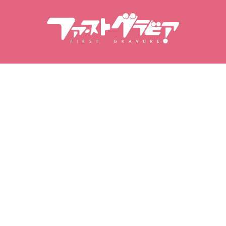
Търсене Съдържание
Търсене на модели
Продукти
Модели
Популярни издания
Класация на модели
Видеоклипове
Фотоалбуми
Фотосесии
Моята гравира
Моите любими
Закупени видеоклипове
Любими модели
Закупени фотосесии
Любими видеоклипове
Закупени фотоалбуми
Любими фотосесии