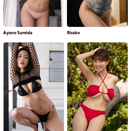
Ayano Sumida
Risako