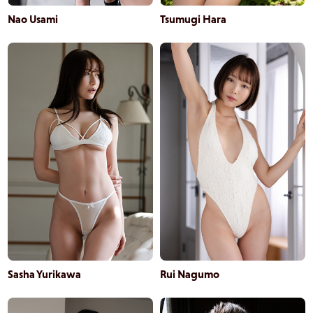
Nao Usami
Tsumugi Hara
Sasha Yurikawa
Rui Nagumo