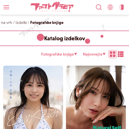
na vrh
/
Izdelki
/
Fotografske knjige
Katalog izdelkov
Fotografske knjige
Najnovejše
▼
▼