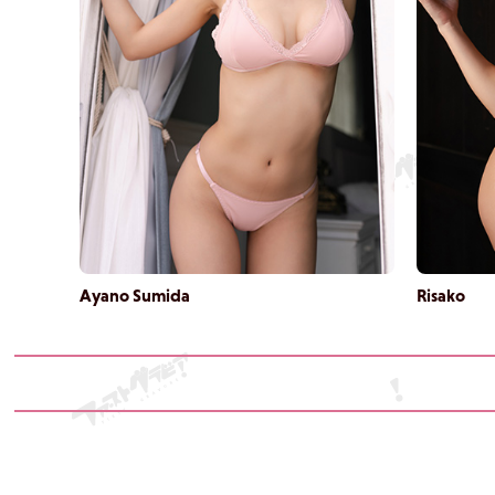
Ayano Sumida
Risako