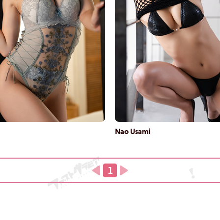
Nao Usami
1