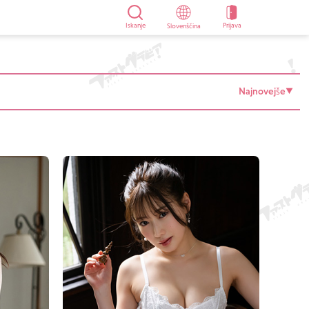
Iskanje
Prijava
Slovenščina
Najnovejše
▼