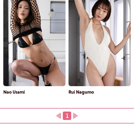
Nao Usami
Rui Nagumo
1