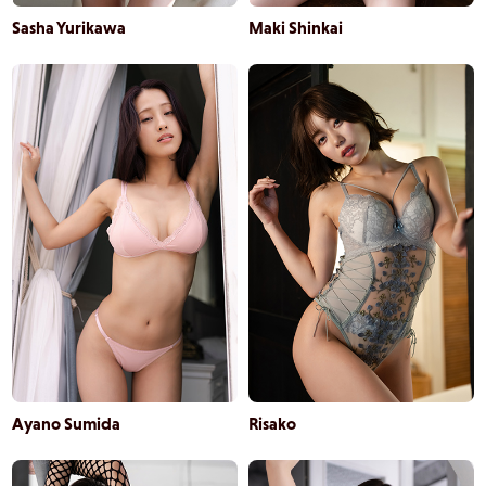
Sasha Yurikawa
Maki Shinkai
Ayano Sumida
Risako