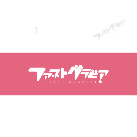
Wyszukiwanie modelek
Wyszukiwanie treści
Modelki
Produkty
Ranking modelek
Popularne wydania
Filmy
Fotoksiążki