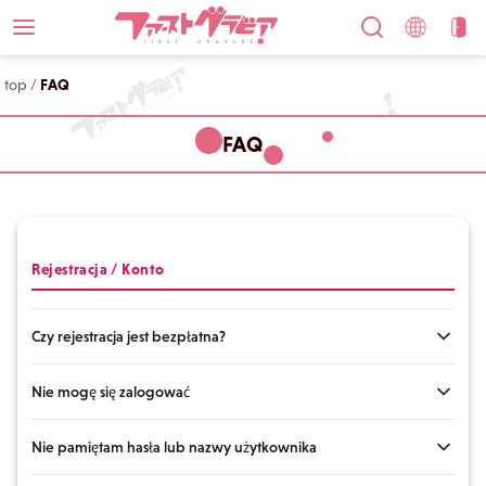
top
/
FAQ
FAQ
Rejestracja / Konto
Czy rejestracja jest bezpłatna?
Nie mogę się zalogować
Rejestracja jest bezpłatna. Każdy, kto posiada adres e-mail, może się
zarejestrować. Rejestracja jest wymagana do zakupu i pobrania treści.
Nie pamiętam hasła lub nazwy użytkownika
Jeśli nie możesz się zalogować, sprawdź następujące rzeczy: