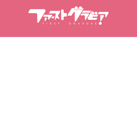
Wyszukiwanie modelek
Wyszukiwanie treści
Modelki
Produkty
Ranking modelek
Popularne wydania
Filmy
Fotoksiążki
Zestawy zdjęć
Moje ulubione
Moje zdjęcia
Ulubione modelki
Zakupione filmy
Ulubione filmy
Zakupione zestawy zdjęć
Ulubione zestawy zdjęć
Zakupione albumy
fotograficzne
Ulubione albumy
fotograficzne