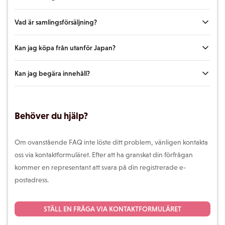
Vad är samlingsförsäljning?
Du kan lägga till modeller, videor, fotoböcker, fotoserier, making-of-
videor och annat innehåll till dina favoriter. Du kan komma åt dem när
Kan jag köpa från utanför Japan?
som helst från fliken "Favoriter" i My Gravure.
Dessa är produktpaket som gör att du kan köpa flera artiklar till ett
rabatterat pris. De kan vara billigare än att köpa varorna separat, så
Kan jag begära innehåll?
passa på att utnyttja dem när du gör större inköp.
Internationell åtkomst och köp stöds. Webbplatsen finns tillgänglig på
33 språk, inklusive japanska, engelska och kinesiska (förenklad och
traditionell).
Skicka dina önskemål om innehåll via kontaktformuläret. Vi kan inte
Behöver du hjälp?
garantera att alla önskemål kommer att uppfyllas, men vi kommer att
använda dem som referens för framtida innehållsproduktion.
Om ovanstående FAQ inte löste ditt problem, vänligen kontakta
oss via kontaktformuläret. Efter att ha granskat din förfrågan
kommer en representant att svara på din registrerade e-
postadress.
STÄLL EN FRÅGA VIA KONTAKTFORMULÄRET