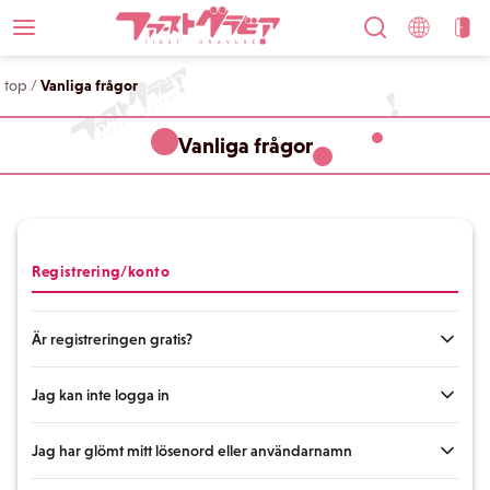
top
/
Vanliga frågor
Vanliga frågor
Registrering/konto
Är registreringen gratis?
Jag kan inte logga in
Registreringen är gratis. Alla som har en e-postadress kan registrera
sig. Registrering krävs för att köpa och ladda ner innehåll.
Jag har glömt mitt lösenord eller användarnamn
Om du inte kan logga in, kontrollera följande: