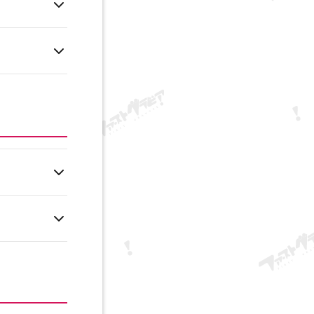
lujte prosím
ke Moja
 novinkami.
e byť chyba.
 potvrdenia
 môžete sa
svoje
e-maily a
é údaje
osti nájdete v
Platby sú
ašej karte nie