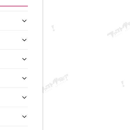
kov.
 Na jednom
islosti od
rieť bez
ká kvalita) a
mo v bežných
akúpení si ho
a prehrávanie
šak zakázané