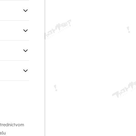
z natáčania a
ure.
 Môžu byť
och.
ane japončiny,
ra. Hoci
ciu pre
ostredníctvom
ašu