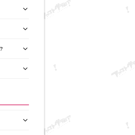
alé písmená.
resy v časti
ovacej stránke.
eno, môžete sa
ť?
acom e-maile,
mailovej adresy
resu vám bude
hlásení,
. Ak sa
ctvom
lára.