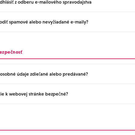
dhlásiť z odberu e-mailového spravodajstva
te e-maily, príčinou môže byť nasledujúce:
m nevyrieši, kontaktujte nás prostredníctvom kontaktného formulára.
zložka:
E-mail mohol byť presunutý do vašej spamovej zložky. Skontro
odiť spamové alebo nevyžiadané e-maily?
pozornenia môžete zapnúť alebo vypnúť v nastaveniach účtu na strán
amovú zložku.
hlásiť sa môžete aj pomocou odkazu na odhlásenie v každom e-maile s
a e-mailová adresa:
V e-mailovej adrese, ktorú ste zaregistrovali, môž
irst Gravure sa obmedzujú na oznámenia súvisiace so službami, ako sú
jte svoje registračné údaje na stránke Moja stránka.
Bezpečnosť
vé vydania. Nikdy neposielame spam. Ak si neželáte dostávať e-maily,
ia domény:
Ak používate e-mailovú adresu operátora, nakonfigurujte 
dhlásiť v nastaveniach na stránke Moja stránka.
a tak, aby povolili e-maily od „@firstgravure.jp“.
osobné údaje zdieľané alebo predávané?
 schránka:
Vaša schránka môže byť preplnená. Odstráňte nepotrebné 
 znova.
nie k webovej stránke bezpečné?
 údaje nikdy nepredávame ani neposkytujeme tretím stranám. Osobn
lučne na poskytovanie našich služieb a spracovanie platieb. Podrobn
dách ochrany osobných údajov.
 je šifrovaná pomocou SSL (HTTPS) a všetka komunikácia je chránená. 
é v bezpečnom prostredí GMO Payment Gateway, takže informácie o v
žené na našich serveroch.