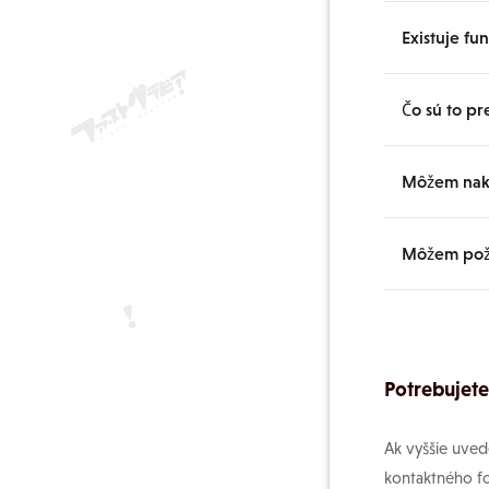
Existuje fu
Čo sú to pr
Do obľúbenýc
ďalší obsah.
Môžem nak
Ide o balíč
lacnejšie ak
Môžem poži
Podporuje me
angličtiny a 
Vaše požiad
nemôžeme za
Potrebujet
budúcu tvor
Ak vyššie uved
kontaktného fo