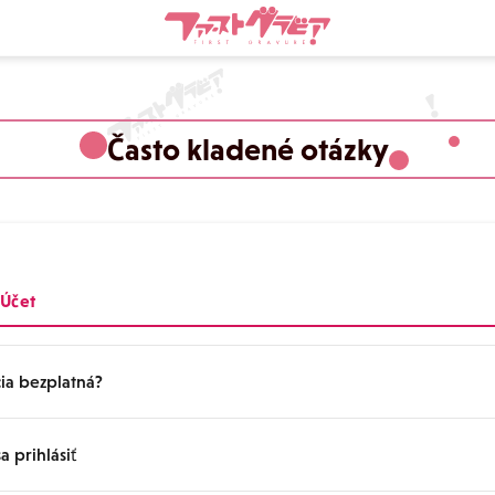
Často kladené otázky
 Účet
cia bezplatná?
 prihlásiť
je bezplatná. Zaregistrovať sa môže každý, kto má e-mailovú adresu. Re