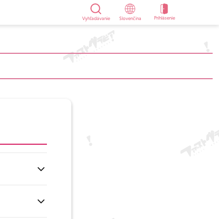
Prihlásenie
Vyhľadávanie
Slovenčina
gistrácia je