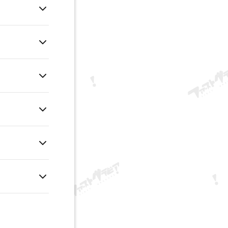
é ani
ej hodnoty
sú
eť zadať svoje
é informácie o
 objednávky ani