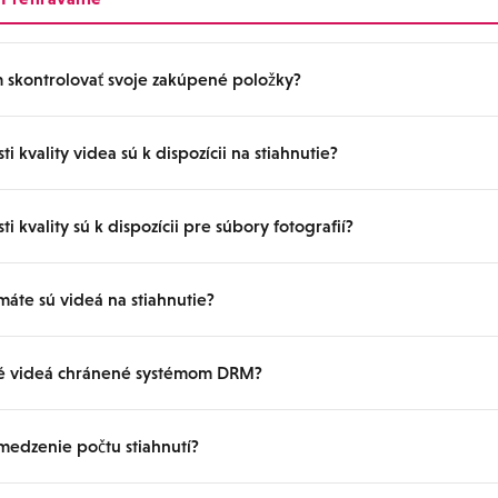
azí. Pred zakúpením si prosím pozrite ukážkové videá a náhľady obráz
edzená na online platby
kovaná pre použitie v medzinárodných službách
skontrolovať svoje zakúpené položky?
a vydavateľa vašej karty alebo vyskúšajte iný spôsob platby.
i kvality videa sú k dispozícii na stiahnutie?
ní si môžete skontrolovať zakúpený obsah na stránke „Moje gravúry“.
e spravovať videá, fotoknihy, súbory fotografií a ďalšie materiály.
i kvality sú k dispozícii pre súbory fotografií?
brať z kvality SD, HD, 4K a 8K. Dostupné možnosti kvality sa líšia v záv
orované je aj streamovanie v prehliadači, takže si môžete obsah poz
áte sú videá na stiahnutie?
ií sú k dispozícii v troch úrovniach kvality: LQ (nízka kvalita), HQ (vyso
ysoká kvalita). Dostupné úrovne kvality sa líšia v závislosti od obsahu.
té videá chránené systémom DRM?
ispozícii na stiahnutie vo formáte MP4 a je možné ich prehrávať pria
h videa (Windows Media Player, VLC atď.).
medzenie počtu stiahnutí?
bsah nie je chránený systémom DRM (Digital Rights Management). Po z
íšení 4K a 8K sú k dispozícii vo formáte MP4 s použitím kodeku AV1. N
 prehrávať na svojich zariadeniach. Neoprávnené šírenie obsahu je v