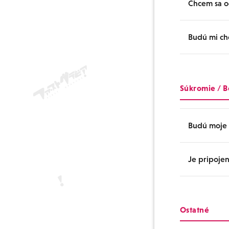
Chcem sa o
Ak nedostáva
Ak sa problé
Spamová 
Budú mi ch
E-mailové u
svoju sp
stránka. Od
Nesprávn
E-maily od F
Skontrolu
Súkromie / 
nákupu a no
Nastaven
kedykoľvek o
nastaveni
Budú moje 
Preplnená
skúste to
Je pripoje
Vaše osobné
používame vý
našich Zása
Naša stránka
Ostatné
spracovávan
sú nikdy ulo