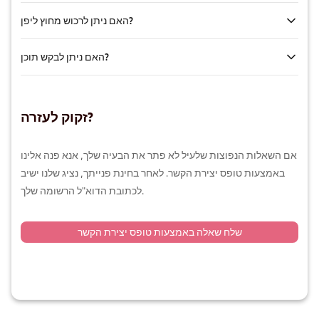
"מאחורי הקלעים" ותכנים אחרים למועדפים. ניתן לגשת אליהם בכל עת
האם ניתן לרכוש מחוץ ליפן?
מהכרטיסייה "מועדפים" ב-My Gravure.
אלה הם מארזי מוצרים המאפשרים לרכוש פריטים מרובים בהנחה. הם
עשויים להיות זולים יותר מאשר רכישה של פריטים בודדים, לכן מומלץ לנצל
האם ניתן לבקש תוכן?
אותם בעת רכישה בכמויות גדולות.
ניתן לגשת לאתר ולבצע רכישות מכל מקום בעולם. האתר זמין ב-33 שפות,
כולל יפנית, אנגלית וסינית (פשוטה ומסורתית).
אנא שלחו את בקשותיכם לתוכן באמצעות טופס יצירת הקשר. אמנם איננו
זקוק לעזרה?
יכולים להבטיח שכל הבקשות ייענו, אך נשתמש בהן כנקודת התייחסות
ליצירת תוכן עתידי.
אם השאלות הנפוצות שלעיל לא פתר את הבעיה שלך, אנא פנה אלינו
באמצעות טופס יצירת הקשר. לאחר בחינת פנייתך, נציג שלנו ישיב
לכתובת הדוא"ל הרשומה שלך.
שלח שאלה באמצעות טופס יצירת הקשר