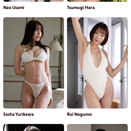
Nao Usami
Tsumugi Hara
Sasha Yurikawa
Rui Nagumo