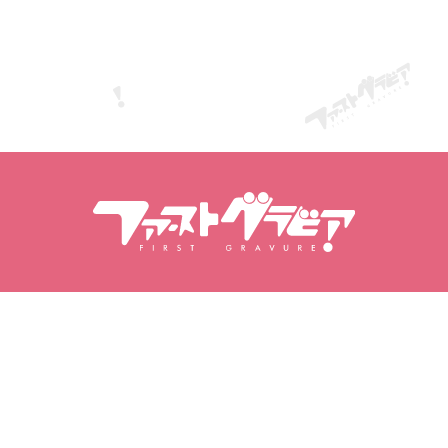
Vyhledávání obsahu
Vyhledávání modelů
Produkty
Modelky
Oblíbené novinky
Hodnocení modelek
Videa
Fotoknihy
Fotografie