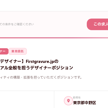
この求
べての条件をご確認ください
ナー
業務委託
—
フォトレタッチャー
イナー】Firstgravure.jpの
フリガナ
必須
アル全般を担うデザイナーポジション
電話番号
ィティの構築・拡張を担っていただくポジションです。
須
勤務地
東京都中野区