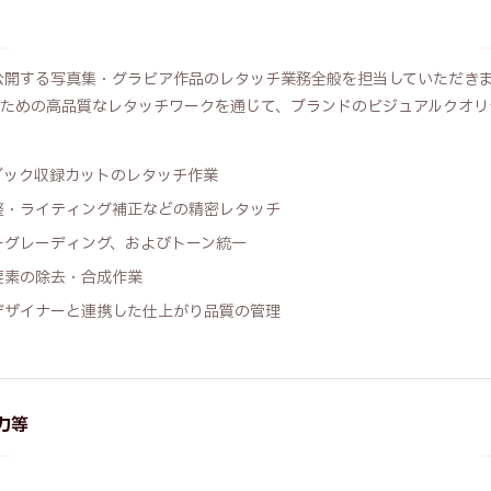
re.jpにて公開する写真集・グラビア作品のレタッチ業務全般を担当していただ
ための高品質なレタッチワークを通じて、ブランドのビジュアルクオリ
ブック収録カットのレタッチ作業
整・ライティング補正などの精密レタッチ
ーグレーディング、およびトーン統一
要素の除去・合成作業
デザイナーと連携した仕上がり品質の管理
力等