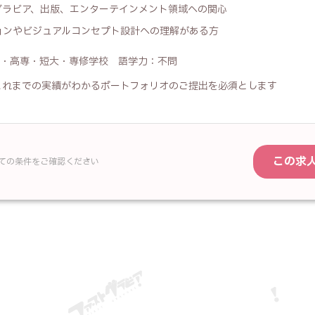
グラビア、出版、エンターテインメント領域への関心
ョンやビジュアルコンセプト設計への理解がある方
・高専・短大・専修学校 語学力：不問
これまでの実績がわかるポートフォリオのご提出を必須とします
この求
べての条件をご確認ください
—
グラフィックデザイナー
フリガナ
必須