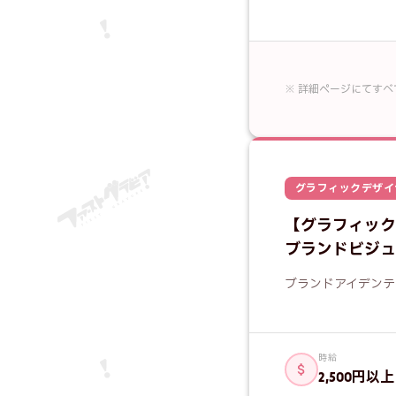
※ 詳細ページにてす
グラフィックデザイ
応募フォーム 
【グラフィックデザ
お名前
必須
ブランドビジュ
メールアドレス
ブランドアイデンテ
必
自己PR・志望動機
時給
2,500円以上