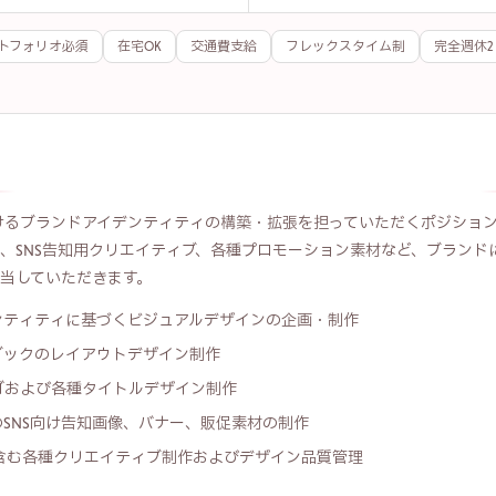
トフォリオ必須
在宅OK
交通費支給
フレックスタイム制
完全週休2
務経歴書
クリックしてファイルを選択
、またはドラッグ＆ドロップ
PDF / ZIP / JPG / PNG / Word（最大 20MB）
re.jpにおけるブランドアイデンティティの構築・拡張を担っていただくポジシ
、SNS告知用クリエイティブ、各種プロモーション素材など、ブランド
キャンセル
当していただきます。
ンティティに基づくビジュアルデザインの企画・制作
ブックのレイアウトデザイン制作
ゴおよび各種タイトルデザイン制作
・X等のSNS向け告知画像、バナー、販促素材の制作
を含む各種クリエイティブ制作およびデザイン品質管理