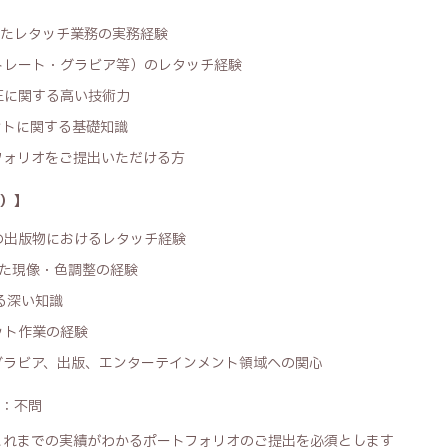
を用いたレタッチ業務の実務経験
トレート・グラビア等）のレタッチ経験
正に関する高い技術力
ントに関する基礎知識
フォリオをご提出いただける方
）】
の出版物におけるレタッチ経験
を用いた現像・色調整の経験
る深い知識
ット作業の経験
グラビア、出版、エンターテインメント領域への関心
：不問
これまでの実績がわかるポートフォリオのご提出を必須とします