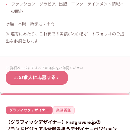
ファッション、グラビア、出版、エンターテインメント領域へ
の関心
学歴：不問 語学力：不問
※ 選考にあたり、これまでの実績がわかるポートフォリオのご提
出を必須とします
※ 詳細ページにてすべての条件をご確認ください
この求人に応募する
応募フォーム —
フォトレタッチャー
グラフィックデザイナー
業務委託
お名前
必須
【グラフィックデザイナー】Firstgravure.jpの
ブランドビジュアル全般を担うデザイナーポジション