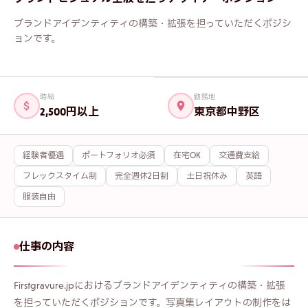
ブランドアイデンティティの構築・拡張を担っていただくポジシ
フリガナ
必須
ョンです。
メールアドレス
必須
時給
勤務地
2,500円以上
東京都中野区
電話番号
経験者優遇
ポートフォリオ必須
在宅OK
交通費支給
自己PR・志望動機
フレックスタイム制
完全週休2日制
土日祝休み
英語
服装自由
ポートフォリオ・職務経歴書
仕事の内容
Firstgravure.jpにおけるブランドアイデンティティの構築・拡張
を担っていただくポジションです。写真集レイアウトの制作をは