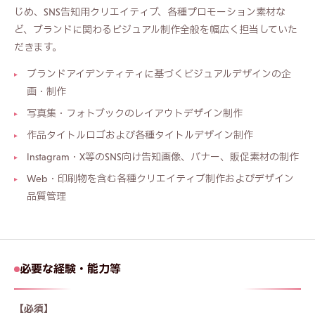
クリックしてファイルを選択
、またはドラッグ＆ドロ
じめ、SNS告知用クリエイティブ、各種プロモーション素材な
ップ
ど、ブランドに関わるビジュアル制作全般を幅広く担当していた
PDF / ZIP / JPG / PNG / Word（最大 20MB）
だきます。
ブランドアイデンティティに基づくビジュアルデザインの企
応募する
キャンセル
画・制作
写真集・フォトブックのレイアウトデザイン制作
作品タイトルロゴおよび各種タイトルデザイン制作
Instagram・X等のSNS向け告知画像、バナー、販促素材の制作
Web・印刷物を含む各種クリエイティブ制作およびデザイン
品質管理
必要な経験・能力等
【必須】