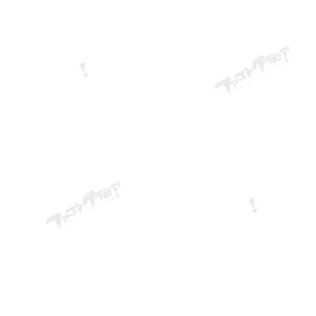
フリガナ
必須
メールアドレス
必須
電話番号
自己PR・志望動機
ポートフォリオ・職務経歴書
クリックしてファイルを選択
、またはドラッグ＆ドロ
ップ