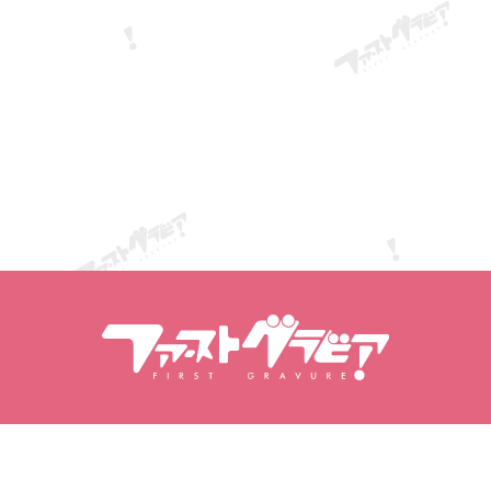
PDF / ZIP / JPG / PNG / Word（最大 20MB）
応募する
キャンセル
搜尋內容
搜尋模特兒
商品
模特兒