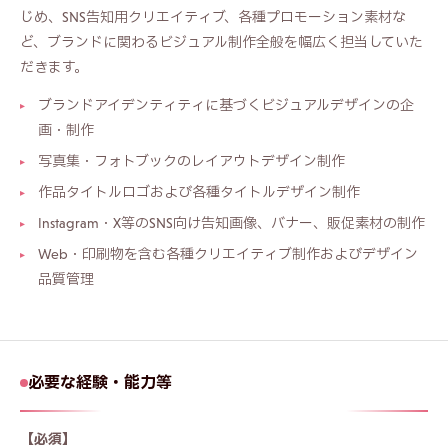
クリックしてファイルを選択
、またはドラッグ＆ドロ
じめ、SNS告知用クリエイティブ、各種プロモーション素材な
ップ
ど、ブランドに関わるビジュアル制作全般を幅広く担当していた
PDF / ZIP / JPG / PNG / Word（最大 20MB）
だきます。
ブランドアイデンティティに基づくビジュアルデザインの企
応募する
キャンセル
画・制作
写真集・フォトブックのレイアウトデザイン制作
作品タイトルロゴおよび各種タイトルデザイン制作
Instagram・X等のSNS向け告知画像、バナー、販促素材の制作
Web・印刷物を含む各種クリエイティブ制作およびデザイン
品質管理
必要な経験・能力等
【必須】