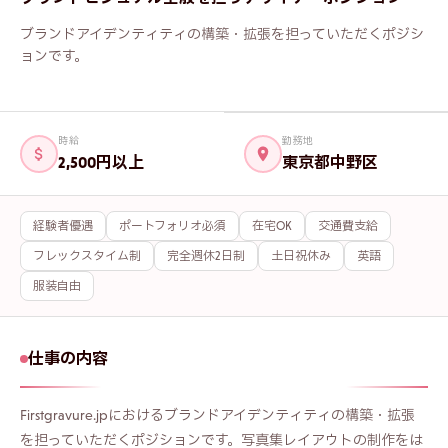
ブランドアイデンティティの構築・拡張を担っていただくポジシ
フリガナ
必須
ョンです。
メールアドレス
必須
時給
勤務地
2,500円以上
東京都中野区
電話番号
経験者優遇
ポートフォリオ必須
在宅OK
交通費支給
自己PR・志望動機
フレックスタイム制
完全週休2日制
土日祝休み
英語
服装自由
ポートフォリオ・職務経歴書
仕事の内容
Firstgravure.jpにおけるブランドアイデンティティの構築・拡張
を担っていただくポジションです。写真集レイアウトの制作をは