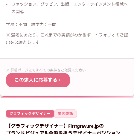
ファッション、グラビア、出版、エンターテインメント領域へ
の関心
学歴：不問 語学力：不問
※ 選考にあたり、これまでの実績がわかるポートフォリオのご提
出を必須とします
※ 詳細ページにてすべての条件をご確認ください
この求人に応募する
応募フォーム —
フォトレタッチャー
グラフィックデザイナー
業務委託
お名前
必須
【グラフィックデザイナー】Firstgravure.jpの
ブランドビジュアル全般を担うデザイナーポジション