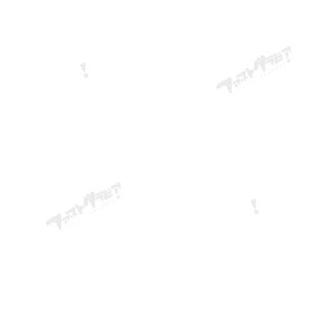
フリガナ
必須
メールアドレス
必須
電話番号
自己PR・志望動機
ポートフォリオ・職務経歴書
クリックしてファイルを選択
、またはドラッグ＆ドロ
ップ