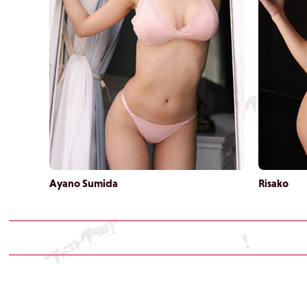
Ayano Sumida
Risako