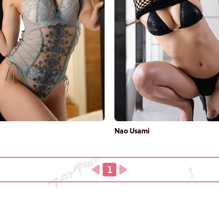
Nao Usami
1