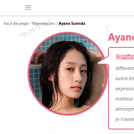
haut de page
/
Mannequins
/
Ayano Sumida
Ayan
Dernièr
différen
avéré êt
expressi
meilleur 
atmosphè
je n'ava