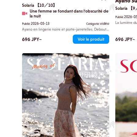
Ayano S
Solaria 【10／10】
Solaria 【
Une femme se fondant dans l'obscurité de
la nuit
2026-0
Publié:
La lumière du
2026-05-13
vidéo
Publié:
Catégorie:
donne sur la 
Ayano en lingerie noire et porte-jarretelles. Debout
transforment
en haut de l'escalier, elle vous regarde froidement,
lumière qui e
et vous restez sans voix. Sa silhouette se fond dans
696 JPY~
696 JPY~
Voir le produit
tient tranqui
l'obscurité de la nuit, et sa silhouette voluptueuse se
de l'appareil
dessine à chaque fois que la flamme de la bougie
après instant 
vacille. Vous ne connaissiez pas cette facette d'elle.
courbes de sa
Vous déglutissez péniblement.