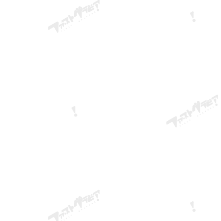
volumineuse et la gêne, car elle nage
order d'énergie, comme s'ils étaient
maladroitement. Mais pour vous, cela s
er. Baignée dans la lumière du matin,
mignon.
t s'empêcher de murmurer : « C'est
... ». Bon, la journée ne fait que