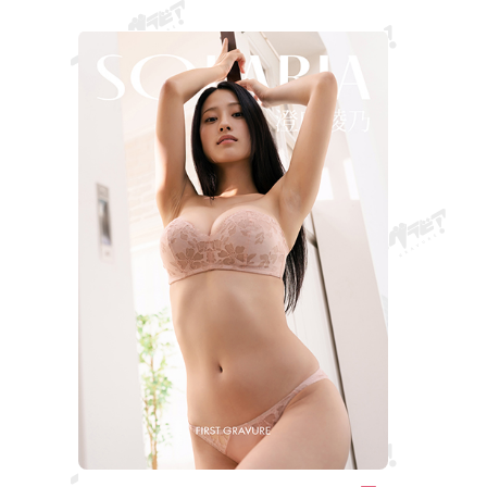
est de courte durée : elle soulève son haut sur les
semblent déb
rochers. Les courbes généreuses soutenues par son
prêts à éclat
soutien-gorge apparaissent devant vous.
Ayano ne peu
tellement bon
commencer.