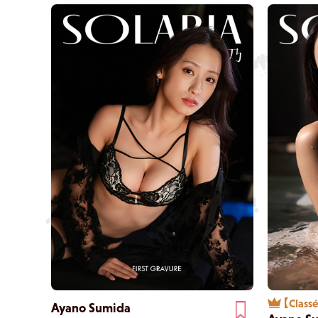
【Classé
Ayano Sumida