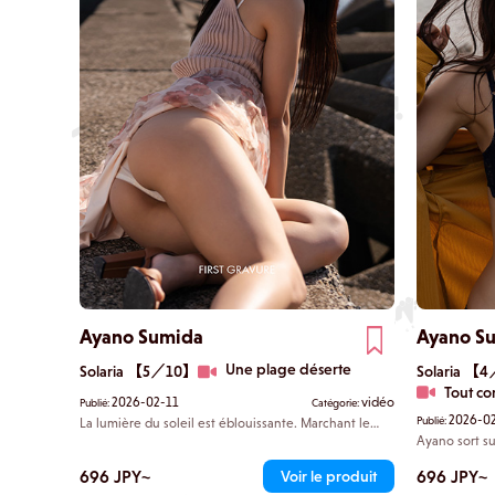
Ayano Sumida
Ayano S
Une plage déserte
Solaria 【5／10】
Solaria 【
Tout c
2026-02-11
vidéo
Publié:
Catégorie:
2026-0
Publié:
La lumière du soleil est éblouissante. Marchant le
long du rivage rocheux au bord de la mer, Ayano
Ayano sort su
s'assoit. Assise, les genoux repliés, vêtue d'une jupe.
uniquement d
Que ce soit intentionnel ou non, une partie intime
chemise. Ses 
696 JPY~
696 JPY~
Voir le produit
entre ses cuisses est visible. Son excitation espiègle
l'ouverture d