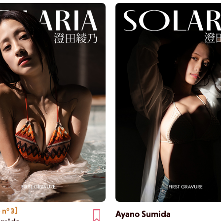
 n° 3】
Ayano Sumida