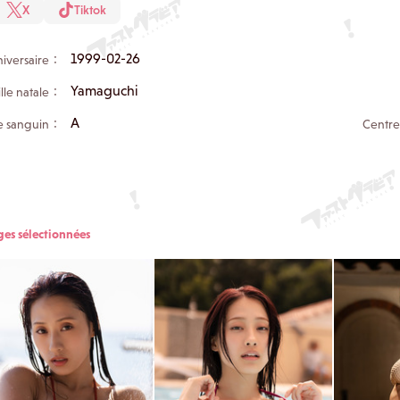
X
Tiktok
1999-02-26
niversaire：
Yamaguchi
ille natale：
A
e sanguin：
Centre
es sélectionnées