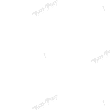
ses seins généreux se chevauchent, l'un recouvrant
l'autre. On aurait presque envie de se porter
emble plutôt
volontaire pour contrôler la circulation dans ce
décolleté animé.