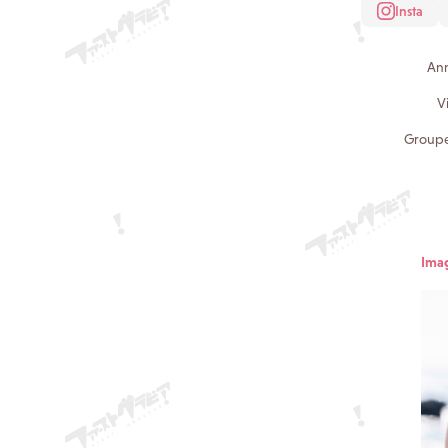
Insta
An
V
Group
Imag