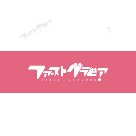
Αναζήτηση Περιεχόμενα
Αναζήτηση μοντέλων
Προϊόντα
Μοντέλα
Δημοφιλείς κυκλοφορίες
Κατάταξη μοντέλων
Βίντεο
Φωτογραφικά άλμπουμ