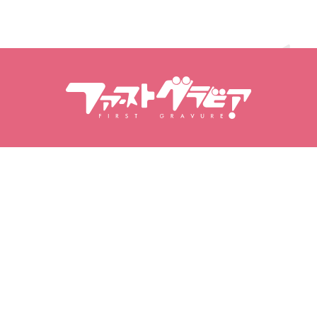
Pesquisar conteúdo
Pesquisar modelos
Produtos
Modelos
Lançamentos populares
Ranking de modelos
Vídeos
Álbuns fotográficos
Conjuntos de fotos
My Gravure
Os meus favoritos
Vídeos adquiridos
Modelos favoritas