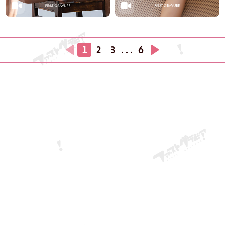
1
2
3
. . .
6