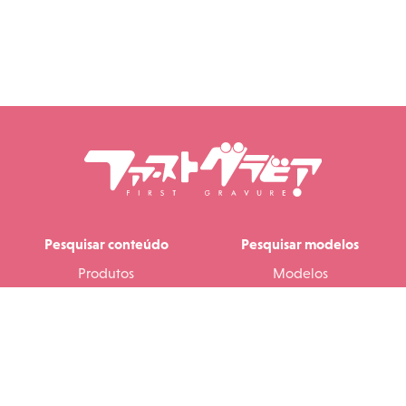
Pesquisar conteúdo
Pesquisar modelos
Produtos
Modelos
Lançamentos populares
Ranking de modelos
Vídeos
Álbuns fotográficos
Conjuntos de fotos
My Gravure
Os meus favoritos