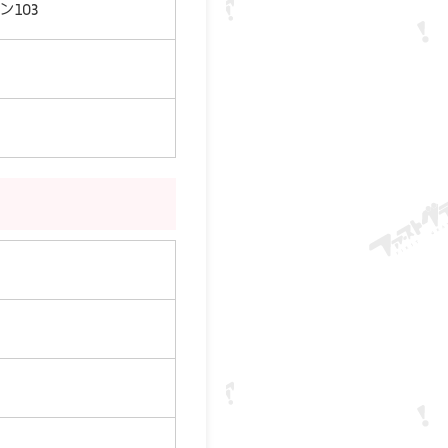
103
。