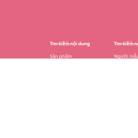
Tìm kiếm nội dung
Tìm kiếm 
Sản phẩm
Người mẫ
Các sản phẩm nổi bật
Xếp hạng 
Video
Sách ảnh
Bộ sưu tập ảnh
Chín