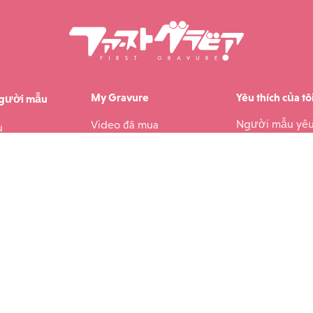
My Gravure
Yêu thích của tô
người mẫu
Người mẫu yêu
Video đã mua
u
Video yêu thích
Bộ ảnh đã mua
người mẫu
Bộ sưu tập ảnh 
Sách ảnh đã mua
Sách ảnh yêu th
|
|
h sách bảo mật
Điều khoản sử dụng
Luật Giao dịch Thương mại Đặc
© 2026 Công ty TNHH Eye Factory First Gravure
Tất cả quyền được bảo lưu.