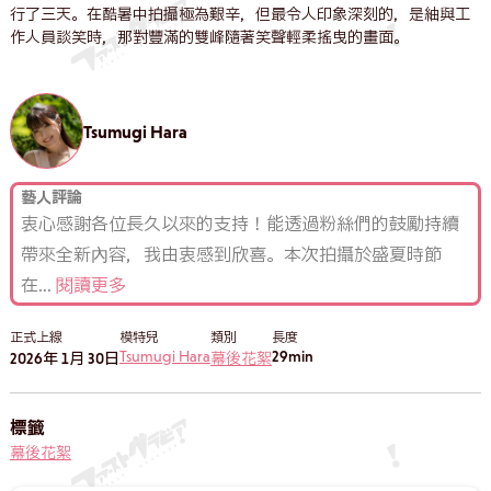
行了三天。在酷暑中拍攝極為艱辛，但最令人印象深刻的，是紬與工
作人員談笑時，那對豐滿的雙峰隨著笑聲輕柔搖曳的畫面。
Tsumugi Hara
藝人評論
衷心感謝各位長久以來的支持！能透過粉絲們的鼓勵持續
帶來全新內容，我由衷感到欣喜。本次拍攝於盛夏時節
在
...
閱讀更多
正式上線
模特兒
類別
長度
Tsumugi Hara
29min
2026年 1月 30日
幕後花絮
標籤
幕後花絮