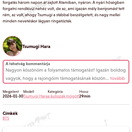
forgatás három napon át zajlott Atamiban, nyáron. A nyári hőségben
forgatni rendkívül nehéz volt, de az, ami igazán mély benyomást tett
rám, az volt, ahogy Tsumugi a stábbal beszélgetett, és nagy mellei
minden nevetéskor lágyan ringatóztak.
Tsumugi Hara
A tehetség kommentárja
Nagyon köszönöm a folyamatos támogatást! Igazán boldog
vagyok, hogy a rajongóim támogatásának köszön
...
tovább
Megjelent
Modell
Kategória
Hossz
2026-01-30
Tsumugi Hara
a kulisszák mögött
29min
Címkék
BTS