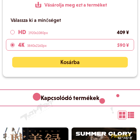
Vásárolja meg ezt a terméket
Válassza ki a minőséget
HD
409 ¥
1920x1080px
4K
590 ¥
3840x2160px
Kosárba
Kapcsolódó termékek