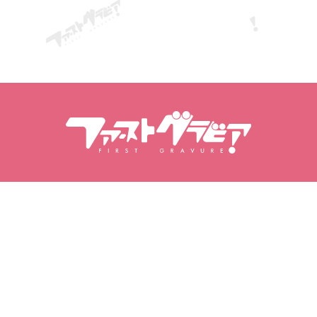
Tartalomkeresés
Modellek keresése
Termékek
Modellek
Modell rangsor
Népszerű kiadványok
Videók
Fotóalbumok
Fotósorozatok