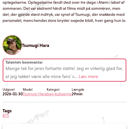
optagelserne. Optagelserne fandt sted over tre dage i Atami i løbet af
sommeren. Det var ekstremt hårdt at filme midt på sommeren, men
det, der gjorde størst indtryk, var synet af Tsumugi, der snakkede med
personalet, mens hendes store bryster svajede blidt, hver gang hun lo.
Tsumugi Hara
Talentets kommentar
Mange tak for jeres fortsatte støtte! Jeg er virkelig glad for,
at jeg takket være alle mine fans' s
...
Læs mere
Udgivet
Model
Kategori
Længde
2026-01-30
Tsumugi Hara
bag kulisserne
29min
Tags
BTS