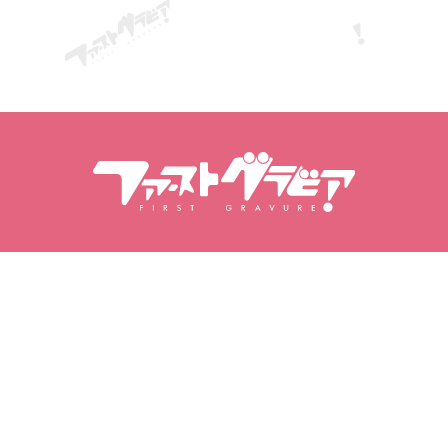
Søg i indhold
Søg modeller
Produkter
Modeller
Populære udgivelser
Modelrangering
Videoer
Fotobøger
Fotosæt
Min gravure
Mine favoritter