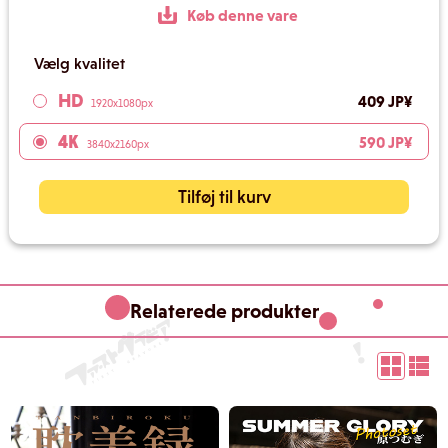
Køb denne vare
Vælg kvalitet
HD
409 JP¥
1920x1080px
4K
590 JP¥
3840x2160px
Tilføj til kurv
Relaterede produkter