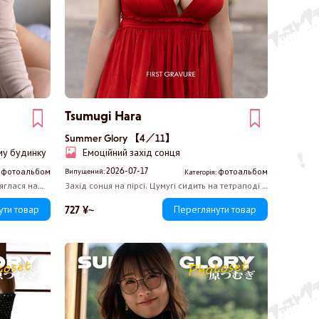
Tsumugi Hara
Summer Glory 【4／11】
му будинку
Емоційний захід сонця
2026-07-17
фотоальбом
фотоальбом
Випущений:
:
Категорія:
яглася на
Захід сонця на пірсі. Цумугі сидить на тетраподі у
яобіддя. Її
своїй червоній сукні-камізолі, віддаючись
алює м’які
морському бризу. Поділ її сукні несподівано
727 ¥~
ути товар
Переглянути товар
 Її погляд
колишеться, то відкриваючи, то приховуючи її
ілиться
інтимні місця.