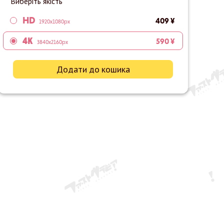
Виберіть якість
HD
409 ¥
1920x1080px
4K
590 ¥
3840x2160px
Додати до кошика