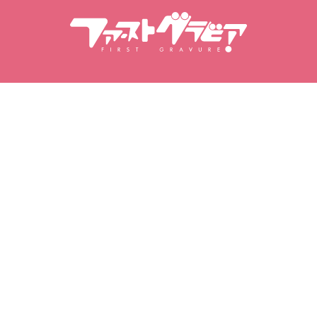
делей
Моя гравірування
Мої улюблені
Придбані відео
Улюблені модел
оделей
Придбані фотосесії
Улюблені відео
Придбані фотоальбоми
Улюблені фотос
Улюблені фото
|
|
онфіденційності
Умови використання
Закон про конкретні комерцій
© 2026 Eye Factory Co., Ltd. First Gravure
Всі права захищені.