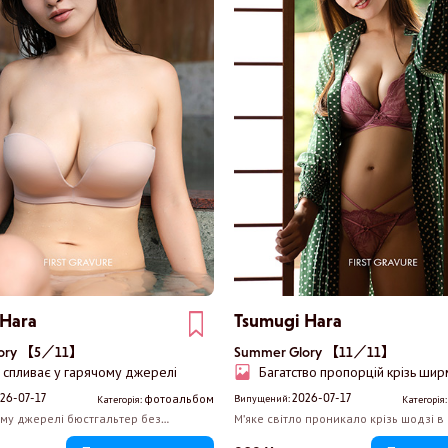
 Hara
Tsumugi Hara
lory 【5／11】
Summer Glory 【11／11】
о спливає у гарячому джерелі
Багатство пропорцій крізь ши
26-07-17
2026-07-17
фотоальбом
Випущений:
Категорія:
Категорія
му джерелі бюстгальтер без
М'яке світло проникало крізь шодзі в 
ливо оголює її декольте, і ваш
японському стилі, позбавлену всього