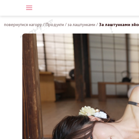
повернутися нагору
/
Продукти
/
за лаштунками
/
За лаштунками зй