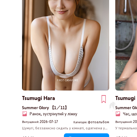
Tsumugi Hara
Tsumugi
Summer Glory 【1／11】
Summer G
Ранок, зустрінутий у ліжку
Час, щ
2026-07-17
20
фотоальбом
Випущений:
Випущений:
Категорія:
Цумугі, беззахисно сидить у кімнаті, одягнена у
У термально
великий худі з капюшоном. Ви грайливо
бретелей смі