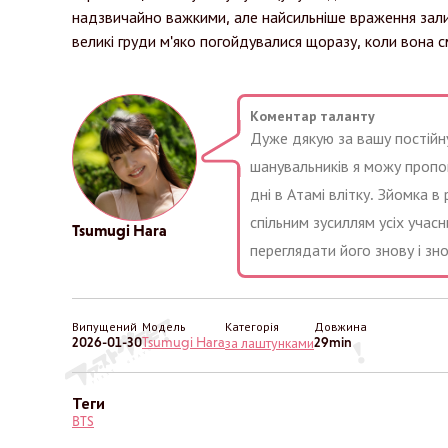
надзвичайно важкими, але найсильніше враження залиш
великі груди м'яко погойдувалися щоразу, коли вона с
Коментар таланту
Дуже дякую за вашу постійну
шанувальників я можу пропон
дні в Атамі влітку. Зйомка 
спільним зусиллям усіх учас
Tsumugi Hara
переглядати його знову і зно
Випущений
Модель
Категорія
Довжина
2026-01-30
Tsumugi Hara
29min
за лаштунками
Теги
BTS