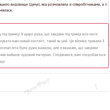
ило видовище Цумугі, яка розмовляла зі співробітниками, а її
міялася.
 підтримку! Я щиро рада, що завдяки підтримці всіх моїх
увати вам новий контент, такий як цей. Ця зйомка тривала 3
в розпал літа була дуже важкою, але я вважаю, що завдяки
ників вийшов чудовий матеріал. Сподіваюся, вам сподобається
ву!