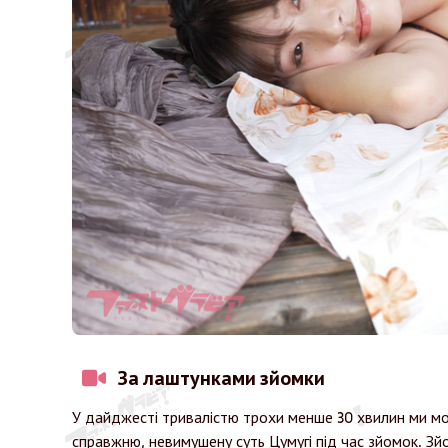
За лаштунками зйомки
У дайджесті тривалістю трохи менше 30 хвилин ми мо
справжню, невимушену суть Цумугі під час зйомок. Зйо