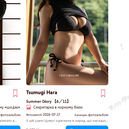
Tsumugi Hara
Summer Glory 【6／11】
рму «шоджі»
Секретарка в чорному бікіні
2026-07-17
фотоальбом
фотоальбом
Випущений:
:
Категорія:
кімнату в
У цій сцені Цумугі одягнена в наряд, що нагадує
 зайвого.
костюм секретарки, і випромінює таку теплоту,