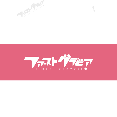
Tìm kiếm nội dung
Tìm kiếm người mẫu
Sản phẩm
Người mẫu
Các sản phẩm nổi bật
Xếp hạng người mẫu
Video
Sách ảnh