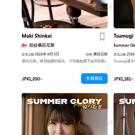
Maki Shinkai
Tsumugi
拍摄幕后花絮
Summer G
2026年 6月 5日
幕后花絮
202
正式上线:
分类:
正式上线:
幕后花絮。唯有隐藏的镜头，才知晓她最不设防的瞬
Tsumug
间。与她面对镜头时刻意展现的神情不同，此刻她的
中。她的长裙
双唇自然舒展，衣领略显凌乱。真希那未经雕琢的魅
丰满双峰显
力，在毫无伪装的状态下，悄然被记录下来，而她却
过，吹动着
JP¥1,200~
JP¥1,181~
查看商品
浑然不觉。这里展现的是她在正片中无法见到的另一
飘然而至，
面。