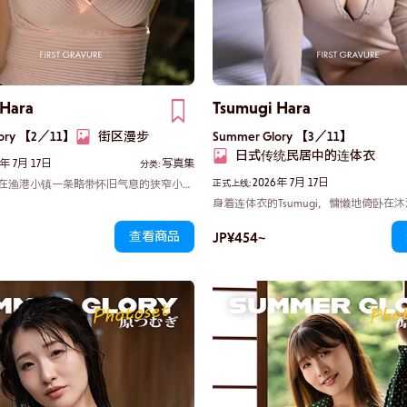
 Hara
Tsumugi Hara
lory 【2／11】
街区漫步
Summer Glory 【3／11】
日式传统民居中的连体衣
6年 7月 17日
写真集
分类:
2026年 7月 17日
i漫步在渔港小镇一条略带怀旧气息的狭窄小巷
正式上线:
随风摇曳。沐浴在阳光下，她那I罩杯的
身着连体衣的Tsumugi，慵懒地倚卧在
得格外生动。一阵带着海风气息的清风拂
的床上。她那经芭蕾舞锤炼而成的柔美
她的秀发轻柔飘扬。那甜美而持久的芬芳
JP¥454~
查看商品
柔和的曲线，仿佛在与观者对话。她的
轻轻拂过我的身旁。
佛即将分享一个秘密。