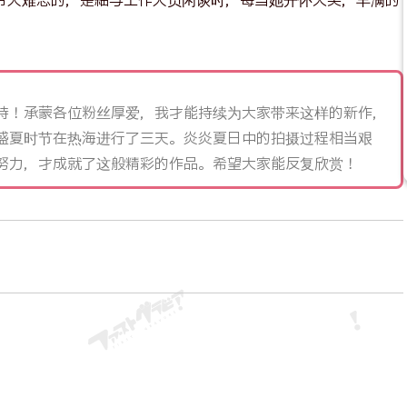
令人难忘的，是紬与工作人员闲谈时，每当她开怀大笑，丰满的
持！承蒙各位粉丝厚爱，我才能持续为大家带来这样的新作，
盛夏时节在热海进行了三天。炎炎夏日中的拍摄过程相当艰
努力，才成就了这般精彩的作品。希望大家能反复欣赏！