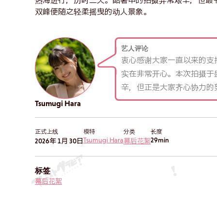
热海进行，历时三天。酷暑中的拍摄异常艰辛，但最
双峰便随之轻柔摇曳的动人景象。
艺人评论
衷心感谢大家一直以来的支
实在非常开心。本次拍摄于
辛，但正是大家齐心协力的
Tsumugi Hara
正式上线
模特
分类
长度
Tsumugi Hara
29min
2026年 1月 30日
幕后花絮
标签
幕后花絮