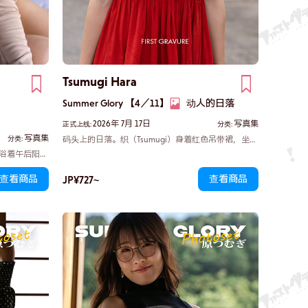
Tsumugi Hara
Summer Glory 【4／11】
动人的日落
2026年 7月 17日
写真集
正式上线:
分类:
写真集
分类:
码头上的日落。织（Tsumugi）身着红色吊带裙，坐在
防波堤上，任海风拂过。裙摆不经意间轻拂，她那片
沐浴着午后阳光
私密之地时隐时现。
身姿，勾勒出
JP¥727~
查看商品
查看商品
目光渐近，仿