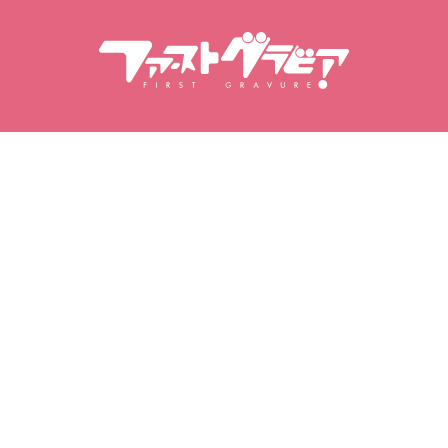
我的写真
我的收藏
已购买视频
最爱模特
榜
已购写真集
收藏视频
已购写真集
收藏写真集
最爱的写真集
隐私政策
|
使用条款
|
《特定商业交易法》