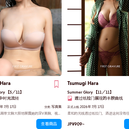
 Hara
Tsumugi Hara
lory 【5／11】
Summer Glory 【11／11】
中时光流转
透过纸拉门展现的丰腴曲线
6年 7月 17日
写真集
2026年 7月 17日
分类:
正式上线:
肩带文胸大胆地展露她的深V美胸，视线
柔和的光线透过纸拉门，洒进这间没有
曲线所吸引。湿漉漉的头发紧贴着肌肤，
的日式房间。津见缓缓将手指勾进腰带
JP¥909~
查看商品
着几分调皮的魅惑。伫立在那里的正是被
个略带迟疑的动作，布带松开了。下一
代终极绝世美体”的渚。
出来的曲线便尽收眼底。