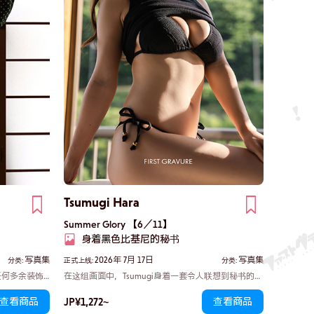
Tsumugi Hara
Summer Glory 【6／11】
身着黑色比基尼的秘书
写真集
2026年 7月 17日
写真集
分类:
正式上线:
分类:
任何多余装饰
在这组画面中，Tsumugi身着一套令人联想到秘书的装
下端，随着一
扮，散发出一种仿佛随时准备满足你所有愿望的温柔
JP¥1,272~
查看商品
查看商品
瞬间，那解放
魅力。黑色比基尼凸显了她柔美的身材曲线，光是凝
视着她，就足以让人心神悸动。