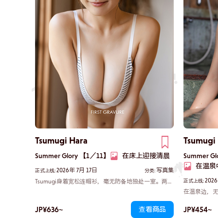
Tsumugi Hara
Tsumugi
Summer Glory 【1／11】
在床上迎接清晨
Summer G
在温泉
2026年 7月 17日
写真集
正式上线:
分类:
202
Tsumugi身着宽松连帽衫，毫无防备地独处一室。两人
正式上线:
在床上嬉闹打闹，你的脸庞突然凑近。目光交汇，时
在温泉边，无
光仿佛静止。你们之间那微小的距离，在胸口深处紧
自然被渚的
缩着。
JP¥636~
JP¥454~
查看商品
她的神情透
誉为“令和时