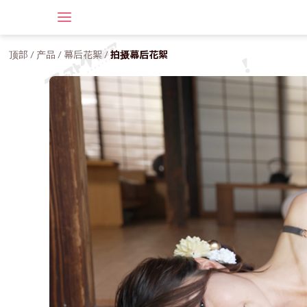
顶部
/
产品
/
幕后花絮
/
拍摄幕后花絮