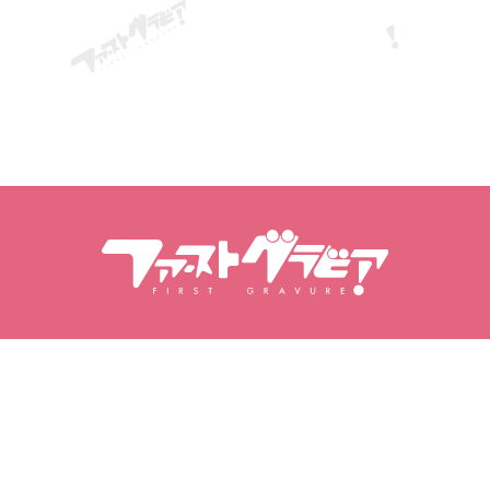
Buscar contenidos
Buscar modelos
Productos
Modelos
Lanzamientos populares
Clasificación de modelos
Vídeos
Álbumes de fotos