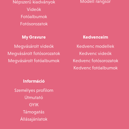
Modell rangsor
Népszerű kiadványok
Videók
Fotóalbumok
Fotósorozatok
My Gravure
Kedvenceim
Megvásárolt videók
Kedvenc modellek
Megvásárolt fotósorozatok
Kedvenc videók
Megvásárolt fotóalbumok
Kedvenc fotósorozatok
Kedvenc fotóalbumok
Információ
Személyes profilom
Útmutató
GYIK
Támogatás
Állásajánlatok