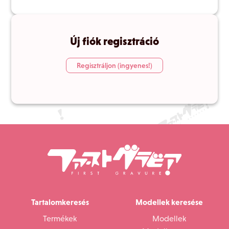
Új fiók regisztráció
Regisztráljon (ingyenes!)
Tartalomkeresés
Modellek keresése
Termékek
Modellek