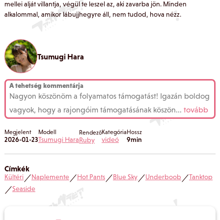
mellei alját villantja, végül te leszel az, aki zavarba jön. Minden
alkalommal, amikor lábujjhegyre áll, nem tudod, hova nézz.
Tsumugi Hara
A tehetség kommentárja
Nagyon köszönöm a folyamatos támogatást! Igazán boldog
vagyok, hogy a rajongóim támogatásának köszön
...
tovább
Megjelent
Modell
Kategória
Hossz
Rendező
2026-01-23
Tsumugi Hara
videó
9min
Ruby
Címkék
Kültéri
Naplemente
Hot Pants
Blue Sky
Underboob
Tanktop
／
／
／
／
／
Seaside
／