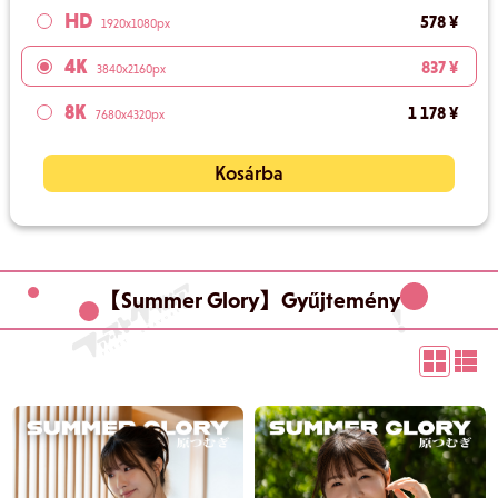
HD
578 ¥
1920x1080px
4K
837 ¥
3840x2160px
8K
1 178 ¥
7680x4320px
Kosárba
【Summer Glory】Gyűjtemény