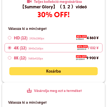
Teljes kollekció megvásárlása
【Summer Glory】（１２）videó
30% OFF!
Válassza ki a minőséget
30% OFF
HD (12)
4 860 ¥
1920x1080px
6 936 ¥
30% OFF
4K (12)
7 032 ¥
3840x2160px
10 044 ¥
30% OFF
8K (12)
9 900 ¥
7680x4320px
14 136 ¥
Kosárba
Vásárolja meg ezt a terméket
Válassza ki a minőséget