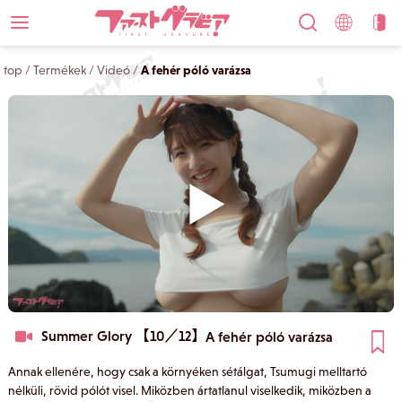
top
/
Termékek
/
Videó
/
A fehér póló varázsa
Summer Glory 【10／12】
A fehér póló varázsa
Annak ellenére, hogy csak a környéken sétálgat, Tsumugi melltartó
nélküli, rövid pólót visel. Miközben ártatlanul viselkedik, miközben a