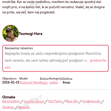
modrčka. Ker se vede nedolžno, medtem ko razkazuje spodnji del
svojih prsi, si na koncu tisti, ki se počutiš nerodno. Vsakič, ko se dvigne
na prste, ne veš, kam naj pogledaš.
Tsumugi Hara
Komentar talentov
Najlepša hvala za vašo neprekinjeno podporo! Resnično
sem vesela, da vam lahko zahvaljujoč podpori v
...
preberite
več
Objavljeno
Model
Kategorija
Režiser
Dolžina
2026-01-23
Tsumugi Hara
video
Ruby
9min
Oznake
Na prostem
Hot Pants
Blue Sky
Underboob
Sončni zahod
／
／
／
／
／
Tanktop
Seaside
／