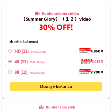
Kupite celotno zbirko
【Summer Glory】（１２）video
30% OFF!
Izberite kakovost
30% OFF
HD (12)
4.860 ¥
1920x1080px
6.936 ¥
30% OFF
4K (12)
7.032 ¥
3840x2160px
10.044 ¥
30% OFF
8K (12)
9.900 ¥
7680x4320px
14.136 ¥
Dodaj v košarico
Kupite ta izdelek