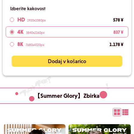
Izberite kakovost
HD
578 ¥
1920x1080px
4K
837 ¥
3840x2160px
8K
1.178 ¥
7680x4320px
Dodaj v košarico
【Summer Glory】Zbirka