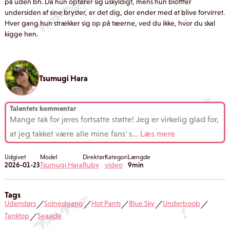
på uden bh. Da hun opfører sig uskyldigt, mens hun blottter
undersiden af sine bryster, er det dig, der ender med at blive forvirret.
Hver gang hun strækker sig op på tæerne, ved du ikke, hvor du skal
kigge hen.
Tsumugi Hara
Talentets kommentar
Mange tak for jeres fortsatte støtte! Jeg er virkelig glad for,
at jeg takket være alle mine fans' s
...
Læs mere
Udgivet
Model
Direktør
Kategori
Længde
2026-01-23
Tsumugi Hara
Ruby
video
9min
Tags
Udendørs
Solnedgang
Hot Pants
Blue Sky
Underboob
／
／
／
／
／
Tanktop
Seaside
／