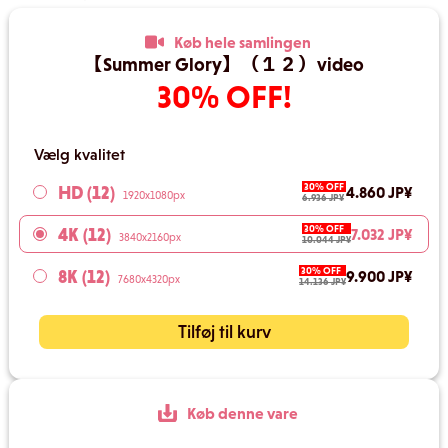
Køb hele samlingen
【Summer Glory】（１２）video
30% OFF!
Vælg kvalitet
30% OFF
HD (12)
4.860 JP¥
1920x1080px
6.936 JP¥
30% OFF
4K (12)
7.032 JP¥
3840x2160px
10.044 JP¥
30% OFF
8K (12)
9.900 JP¥
7680x4320px
14.136 JP¥
Tilføj til kurv
Køb denne vare