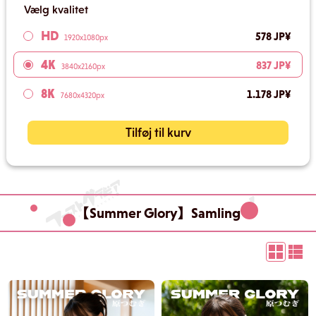
Vælg kvalitet
HD
578 JP¥
1920x1080px
4K
837 JP¥
3840x2160px
8K
1.178 JP¥
7680x4320px
Tilføj til kurv
【Summer Glory】Samling