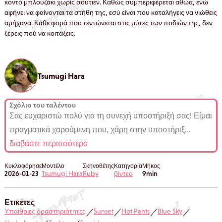
κοντό μπλουζάκι χωρίς σουτιέν. Καθώς συμπεριφέρεται αθώα, ενώ
αφήνει να φαίνονται τα στήθη της, εσύ είναι που καταλήγεις να νιώθεις
αμήχανα. Κάθε φορά που τεντώνεται στις μύτες των ποδιών της, δεν
ξέρεις πού να κοιτάξεις.
Tsumugi Hara
Σχόλιο του ταλέντου
Σας ευχαριστώ πολύ για τη συνεχή υποστήριξή σας! Είμαι
πραγματικά χαρούμενη που, χάρη στην υποστήριξ
...
διαβάστε περισσότερα
Κυκλοφόρησε
Μοντέλο
Σκηνοθέτης
Κατηγορία
Μήκος
2026-01-23
Tsumugi Hara
Ruby
βίντεο
9min
Ετικέτες
Υπαίθριες δραστηριότητες
Sunset
Hot Pants
Blue Sky
／
／
／
／