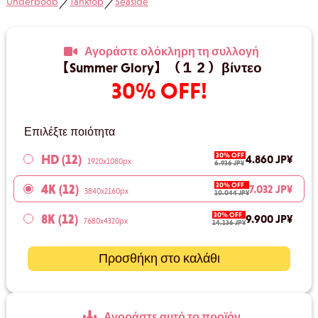
Underboob
Tanktop
Seaside
／
／
Αγοράστε ολόκληρη τη συλλογή
【Summer Glory】（１２）βίντεο
30% OFF!
Επιλέξτε ποιότητα
30% OFF
HD (12)
4.860 JP¥
1920x1080px
6.936 JP¥
30% OFF
4K (12)
7.032 JP¥
3840x2160px
10.044 JP¥
30% OFF
8K (12)
9.900 JP¥
7680x4320px
14.136 JP¥
Προσθήκη στο καλάθι
Αγοράστε αυτό το προϊόν