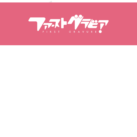
Αναζήτηση Περιεχόμενα
Αναζήτηση μοντέλων
Προϊόντα
Μοντέλα
Δημοφιλείς κυκλοφορίες
Κατάταξη μοντέλων
Βίντεο
Φωτογραφικά άλμπουμ
Σειρές φωτογραφιών
My Gravure
Τα αγαπημένα μου
Αγορασμένα βίντεο
Αγαπημένα μοντέλα
Αγορασμένα φωτογραφικά
Αγαπημένα βίντεο
σετ
Αγαπημένες συλλογές
Αγορασμένα φωτογραφικά
φωτογραφιών