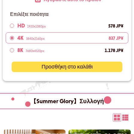
Επιλέξτε ποιότητα
HD
578 JP¥
1920x1080px
4K
837 JP¥
3840x2160px
8K
1.178 JP¥
7680x4320px
Προσθήκη στο καλάθι
【Summer Glory】Συλλογή