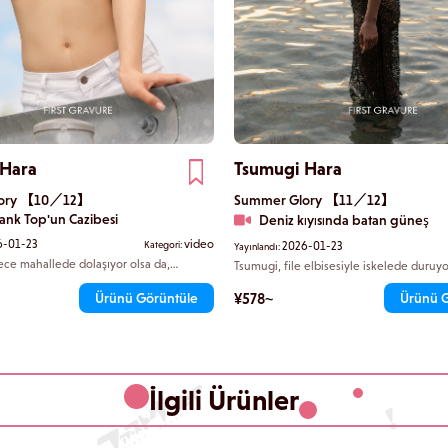
 Hara
Tsumugi Hara
lory 【10／12】
Summer Glory 【11／12】
ank Top'un Cazibesi
Deniz kıyısında batan güneş
6-01-23
video
Kategori:
2026-01-23
Yayınlandı:
ece mahallede dolaşıyor olsa da,
Tsumugi, file elbisesiyle iskelede duruyo
a bir tişört giyiyor. Masum davranırken
gizlenmiş bikini hafifçe görünüyor ve y
altını gösterdiği için, sonunda telaşlanan
zaman içinde, silüetleriniz gün batımınd
¥578~
Ürünü Görüntüle
Ürünü 
uz. Her parmak uçlarına yükseldiğinde,
kaybolurken sessizce birleşiyor.
ağınızı bilemiyorsunuz.
İlgili Ürünler