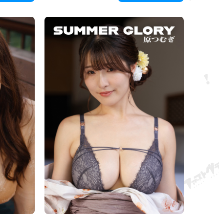
ir sırrı
beklenmedik bir şekilde sallanıyor ve onun mutlak
tırıyor.
bölgesi görünür ve kayboluyor.