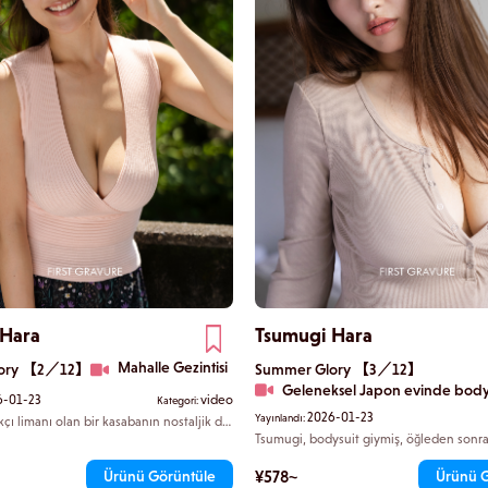
 Hara
Tsumugi Hara
Mahalle Gezintisi
lory 【2／12】
Summer Glory 【3／12】
Geleneksel Japon evinde body
6-01-23
video
Kategori:
2026-01-23
Yayınlandı:
kçı limanı olan bir kasabanın nostaljik dar
yürüyor. Uzun eteği rüzgarda
Tsumugi, bodysuit giymiş, öğleden sonra 
 Güneş ışığı altında I beden göğüsleri
yıkanan yatakta tembelce uzanıyor. Bale 
eniz kokusunu taşıyan hafif bir esinti,
şekillendirilmiş esnek vücudu, izleyiciye
¥578~
Ürünü Görüntüle
Ürünü 
uşakça dalgalandırıyor. Tatlı koku bana