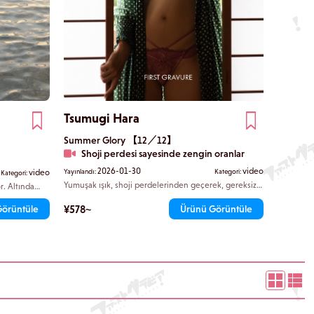
Tsumugi Hara
Summer Glory 【12／12】
Shoji perdesi sayesinde zengin oranlar
2026-01-30
video
video
Yayınlandı:
Kategori:
Kategori:
Yumuşak ışık, shoji perdelerinden geçerek, gereksiz
r. Altında
hiçbir şeyin bulunmadığı Japon tarzı odaya
avaşça akan
süzülüyordu. Tsumugi parmaklarını yavaşça belindeki
a
¥578~
Görüntüle
Ürünü Görüntüle
kordonun altına soktu ve tereddütlü bir hareketle
kumaşı çözdü. Bir sonraki anda, serbest kalan
kıvrımlar tam olarak görünür hale geldi.