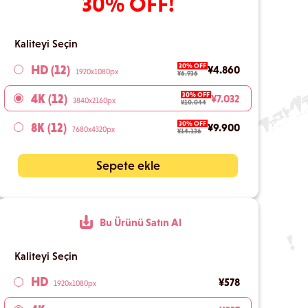
30% OFF!
Kaliteyi Seçin
30% OFF
HD (12)
¥4.860
1920x1080px
¥6.936
30% OFF
4K (12)
¥7.032
3840x2160px
¥10.044
30% OFF
8K (12)
¥9.900
7680x4320px
¥14.136
Sepete ekle
Bu Ürünü Satın Al
Kaliteyi Seçin
HD
¥578
1920x1080px