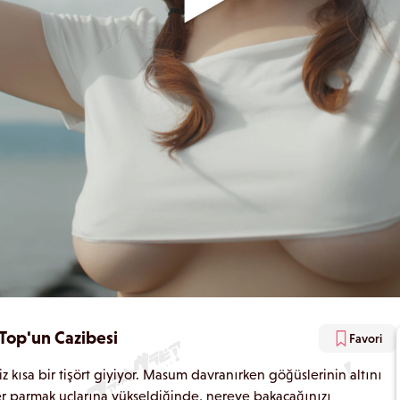
Top'un Cazibesi
Favori
 kısa bir tişört giyiyor. Masum davranırken göğüslerinin altını
Her parmak uçlarına yükseldiğinde, nereye bakacağınızı