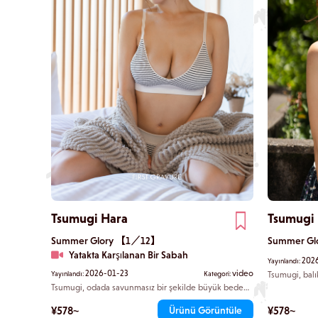
Tsumugi Hara
Tsumugi
Summer Glory 【1／12】
Summer G
Yatakta Karşılanan Bir Sabah
202
Yayınlandı:
2026-01-23
video
Yayınlandı:
Kategori:
Tsumugi, balı
sokaklarında 
Tsumugi, odada savunmasız bir şekilde büyük beden
dalgalanıyor.
kapüşonlu sweatshirtünü giyiyor. Yatakta şakacı bir
canlanıyor. D
şekilde boğuşurken, yüzün aniden yaklaşıyor.
¥578~
¥578~
Ürünü Görüntüle
saçlarını yum