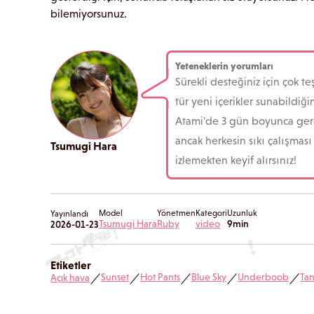
bilemiyorsunuz.
Yeteneklerin yorumları
Sürekli desteğiniz için çok 
tür yeni içerikler sunabildi
Atami'de 3 gün boyunca gerç
ancak herkesin sıkı çalışması
Tsumugi Hara
izlemekten keyif alırsınız!
Model
Yönetmen
Kategori
Uzunluk
Yayınlandı
Tsumugi Hara
Ruby
video
9min
2026-01-23
Etiketler
Sunset
Hot Pants
Blue Sky
Underboob
Ta
Açık hava
／
／
／
／
／