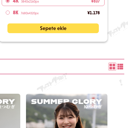
4K
¥837
3840x2160px
8K
¥1.178
7680x4320px
Sepete ekle