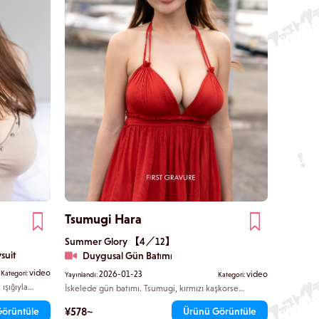
Tsumugi Hara
Summer Glory 【4／12】
suit
Duygusal Gün Batımı
video
Kategori:
2026-01-23
video
Yayınlandı:
Kategori:
ışığıyla
İskelede gün batımı. Tsumugi, kırmızı kaşkorse
ile
elbisesiyle tetrapodun üzerine oturmuş, kendini
 hitap
deniz esintisine teslim ediyor. Elbisesinin eteği
¥578~
Görüntüle
Ürünü Görüntüle