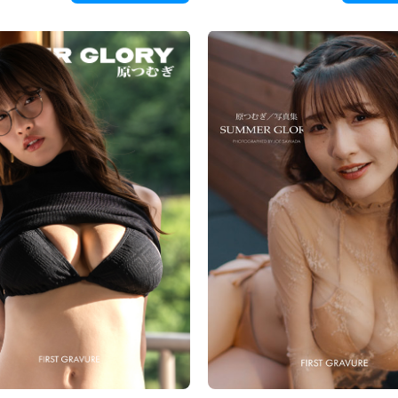
ederken yumuşak kıvrımlar çiziyor. Sanki b
r ve nazikçe dokunuyor.
paylaşmak üzereymiş gibi bakışları yaklaş