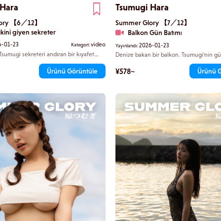
 Hara
Tsumugi Hara
lory 【6／12】
Summer Glory 【7／12】
ikini giyen sekreter
Balkon Gün Batımı
6-01-23
video
Kategori:
2026-01-23
Yayınlandı:
sumugi sekreteri andıran bir kıyafet
Denize bakan bir balkon. Tsumugi'nin g
 isteğinizi kabul etmeye hazır gibi
hayattan kopuk bir şekilde orada durd
 bir hava yayıyor. Siyah bikini, narin
bile kalbimin biraz daha hızlı atmasına 
¥578~
Ürünü Görüntüle
Ürünü 
ını vurgulamakta ve ona bakmak bile
Alacakaranlığın ışığı, Tsumugi'nin zarif 
liğini bozmaya yetiyor.
gölgeler düşürüyor. Arkasını dönüyor ve
tatlı bir şey var.