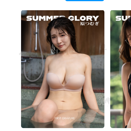
Bakışlarınız birbirine karışıyor ve zaman duruyor.
doğru geliyo
Aranızdaki o küçük mesafe, göğsünüzün
derinliklerinde sıkışıyor.