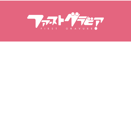
검색 내용
모델 검색
제품
모델
인기 출시작
모델 랭킹
동영상
포토북
사진집
나의 그라비아
내 즐겨찾기
구매한 동영상
좋아하는 모델들
구매한 사진 세트
즐겨찾는 동영상