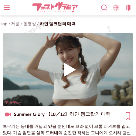
top
/
제품
/
동영상
/
하얀 탱크탑의 매력
하얀 탱크탑의 매력
Summer Glory 【10／12】
츠무기는 동네를 거닐고 있을 뿐인데도 브라 없이 크롭 티셔츠를 입고
있다. 가슴 밑면을 살짝 드러내며 순진한 척하는 그녀에게 오히려 당신