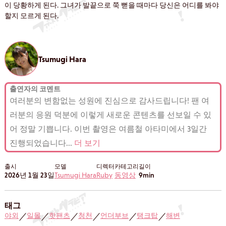
이 당황하게 된다. 그녀가 발끝으로 쭉 뻗을 때마다 당신은 어디를 봐야
할지 모르게 된다.
Tsumugi Hara
출연자의 코멘트
여러분의 변함없는 성원에 진심으로 감사드립니다! 팬 여
러분의 응원 덕분에 이렇게 새로운 콘텐츠를 선보일 수 있
어 정말 기쁩니다. 이번 촬영은 여름철 아타미에서 3일간
진행되었습니다
...
더 보기
출시
모델
디렉터
카테고리
길이
2026년 1월 23일
Tsumugi Hara
Ruby
동영상
9min
태그
야외
일몰
핫팬츠
청천
언더부브
탱크탑
해변
／
／
／
／
／
／