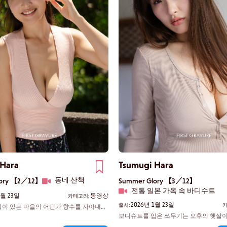
 Hara
Tsumugi Hara
동네 산책
lory 【2／12】
Summer Glory 【3／12】
전통 일본 가옥 속 바디수트
1월 23일
동영상
카테고리:
2026년 1월 23일
출시:
카
이 있는 마을의 어딘가 향수를 자아내는
걷고 있다. 그녀의 긴 치마가 바람에 살랑
보디슈트를 입은 쓰무기는 오후의 햇살이
에 휩싸인 그녀의 아이컵 가슴이 생기를
에 나른하게 누워 있다. 발레로 단련된 