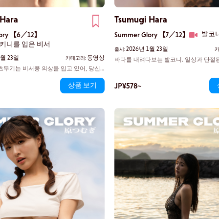
 Hara
Tsumugi Hara
발코
lory 【6／12】
Summer Glory 【7／12】
비키니를 입은 비서
2026년 1월 23일
출시:
카
1월 23일
동영상
카테고리:
바다를 내려다보는 발코니. 일상과 단절
있는 쓰무기 모습을 보는 것만으로도 심
츠무기는 비서풍 의상을 입고 있어, 당신
빨리 뛰기 시작한다. 해질녘의 빛이 쓰
을 받아들일 듯 포근한 온기를 풍깁니다.
상품 보기
조각된 몸에 아름다운 그림자를 드리운다
JP¥578~
 그녀의 부드러운 몸매 라인을 더욱 돋보
서자, 그 시선에는 달콤함이 담겨 있다.
그저 바라보기만 해도 정신을 잃을 지경입