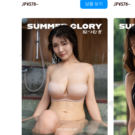
JP¥578~
상품 보기
띤다. 바다 
JP¥578~
기 가까이 다가온다. 시선이 교차하고, 시간이 멈춘 듯
그녀의 머리카
하다. 당신 사이의 그 작은 거리가 가슴 깊은 곳을 꽉 조
남아 있는 향
인다.