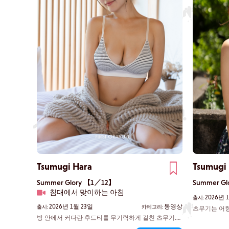
Tsumugi Hara
Tsumugi
Summer Glory 【1／12】
Summer G
침대에서 맞이하는 아침
2026년 
출시:
2026년 1월 23일
동영상
출시:
카테고리:
츠무기는 어항
좁은 골목을 
방 안에서 커다란 후드티를 무기력하게 걸친 츠무기.
거린다. 햇살
침대에서 장난스럽게 장난치던 중, 당신의 얼굴이 갑자