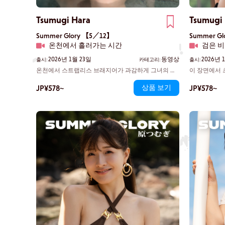
Tsumugi Hara
Tsumugi
Summer Glory 【5／12】
Summer G
온천에서 흘러가는 시간
검은 
2026년 1월 23일
동영상
2026년 
출시:
카테고리:
출시:
온천에서 스트랩리스 브래지어가 과감하게 그녀의 데
이 장면에서 
콜테를 드러내며, 시선은 자연스레 쓰무기의 곡선미로
의 모든 바람
JP¥578~
상품 보기
JP¥578~
향한다. 젖은 머릿결이 피부에 달라붙고, 그녀의 표정
검은 비키니는
에는 다소 장난기 어린 매력이 배어 있다. 바로 그곳에
이게 하며, 
서 있는 쓰무기, '레이와 시대 최고의 몸매'라 불리는 그
니다.
녀다.