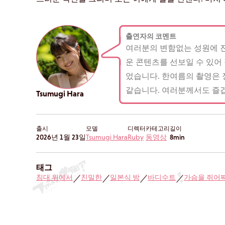
출연자의 코멘트
여러분의 변함없는 성원에 진
운 콘텐츠를 선보일 수 있어
었습니다. 한여름의 촬영은 
같습니다. 여러분께서도 즐겁
Tsumugi Hara
출시
모델
디렉터
카테고리
길이
2026년 1월 23일
Tsumugi Hara
Ruby
동영상
8min
태그
침대 위에서
친밀한
일본식 방
바디수트
가슴을 쥐어
／
／
／
／