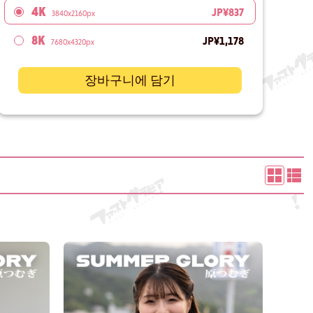
4K
JP¥837
3840x2160px
8K
JP¥1,178
7680x4320px
장바구니에 담기