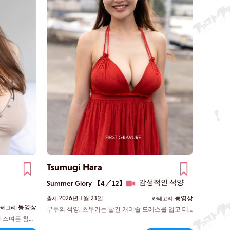
Tsumugi Hara
감성적인 석양
Summer Glory 【4／12】
2026년 1월 23일
동영상
출시:
카테고리:
동영상
테고리:
부두의 석양. 츠무기는 빨간 캐미솔 드레스를 입고 테
트라포드 위에 앉아 바닷바람에 몸을 맡긴다. 드레스
 스며든 침대
자락이 뜻밖에도 흔들리며, 그녀의 절대 영역이 살짝
그녀의 유연한