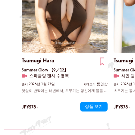
Tsumugi Hara
Tsumugi
Summer Glory 【9／12】
Summer G
스파클링 팬시 수영복
하얀 
2026년 1월 23일
동영상
2026년 
출시:
카테고리:
출시:
햇살이 반짝이는 해변에서, 츠무기는 당신에게 물을 뿌
츠무기는 동네
리며 순수한 미소를 지어 보인다. 그녀는 다소 본디지
티셔츠를 입고
느낌을 주는 대담한 하이레그 수영복을 입고 있다. 목
한 척하는 그
선의 세로로 갈라진 디자인은 자연스럽게 시선을 그녀
JP¥578~
상품 보기
녀가 발끝으로
JP¥578~
의 가슴골로 이끌어, 눈부신 그녀의 존재감에서 눈을
지 모르게 된
뗄 수 없게 만든다.