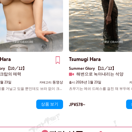
 Hara
Tsumugi Hara
lory 【10／12】
Summer Glory 【11／12】
탱크탑의 매력
해변으로 녹아내리는 석양
1월 23일
동영상
2026년 1월 23일
카테고리:
출시:
카
를 거닐고 있을 뿐인데도 브라 없이 크롭
츠무기는 메쉬 드레스를 걸친 채 부두에 서
 있다. 가슴 밑면을 살짝 드러내며 순진
래 숨겨진 비키니가 희미하게 비치며, 
녀에게 오히려 당신이 당황하게 된다. 그
는 시간의 흐름 속에서 두 사람의 실루엣
 쭉 뻗을 때마다 당신은 어디를 봐야 할
상품 보기
로 녹아들며 조용히 하나가 된다.
JP¥578~
다.