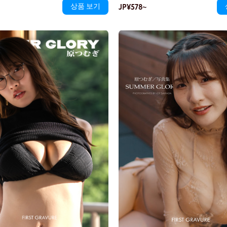
향기를 실은 상쾌한 바람이 스쳐 지나가며
상품 보기
JP¥578~
몸매는 부드러운 곡선을 그리며 보는 이
락을 부드럽게 휘날리게 한다. 달콤하게
다. 마치 비밀을 털어놓으려는 듯 그녀의
기가 흘러와 나를 살며시 스친다.
이 다가온다.