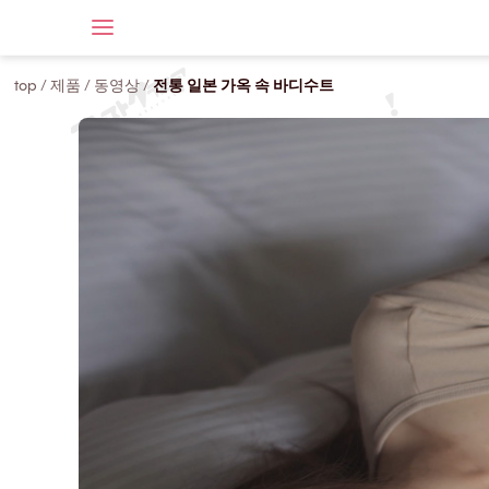
top
/
제품
/
동영상
/
전통 일본 가옥 속 바디수트