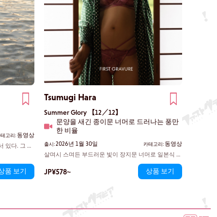
Tsumugi Hara
Summer Glory 【12／12】
문양을 새긴 종이문 너머로 드러나는 풍만
한 비율
동영상
테고리:
2026년 1월 30일
동영상
출시:
카테고리:
 있다. 그 아
부드럽게 풀려가
살며시 스며든 부드러운 빛이 장지문 너머로 일본식 방
은 석양 속으
안으로 스며들었다. 불필요한 것은 아무것도 없는 공
상품 보기
JP¥578~
상품 보기
간. 쓰무기는 천천히 허리끈 아래로 손가락을 걸고, 망
설이는 듯한 동작으로 천이 풀려나갔다. 그다음 순간,
풀려나온 곡선이 온전히 드러났다.