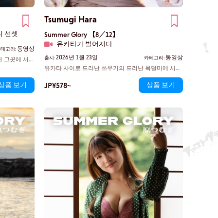
Tsumugi Hara
니 선셋
Summer Glory 【8／12】
유카타가 벌어지다
동영상
테고리:
2026년 1월 23일
동영상
출시:
카테고리:
된 그곳에 서
장이 조금 더
유카타 사이로 드러난 쓰무기의 드러난 목덜미에 시선
무기의 정교하게
이 저절로 끌린다. 유카타의 부드러운 틈 사이로 허벅
. 그녀가 돌아
상품 보기
JP¥578~
상품 보기
지 안쪽의 맨살이 살짝 비친다. 그녀는 자신의 허벅지
를 따라 손끝을 살며시 스친다—더 이상 숨길 생각은 전
혀 없다.