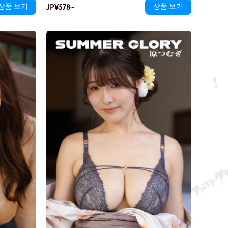
상품 보기
드러났다 숨었다 한다.
JP¥578~
상품 보기
에게 말을 건넨
 시선이 가까