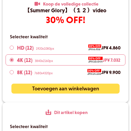
Koop de volledige collectie
【Summer Glory】（１２）video
30% OFF!
Selecteer kwaliteit
30% OFF
HD (12)
JP¥ 4.860
1920x1080px
JP¥ 6.936
30% OFF
4K (12)
JP¥ 7.032
3840x2160px
JP¥ 10.044
30% OFF
8K (12)
JP¥ 9.900
7680x4320px
JP¥ 14.136
Toevoegen aan winkelwagen
Dit artikel kopen
Selecteer kwaliteit