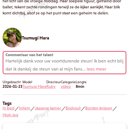
het licht van de vroege middag. Haar soepele figuur, getraind door
ballet, tekent zachte rondingen terwijl ze de kijker aankijkt. Haar blik
komt dichtbij, alsof ze op het punt staat een geheim te delen.
Tsumugi Hara
Commentaar van het talent
Hartelijk dank voor uw voortdurende steun! Ik ben echt blij
dat ik dankzij de steun van al mijn fans
...
lees meer
Uitgebracht
Model
Directeur
Categorie
Lengte
2026-01-23
Tsumugi Hara
Ruby
video
8min
Tags
In bed
Intiem
Japanse kamer
Bodysuit
Borsten knijpen
／
／
／
／
／
High-leg