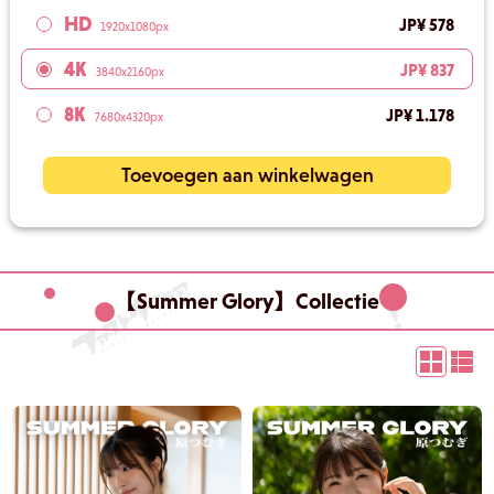
HD
JP¥ 578
1920x1080px
4K
JP¥ 837
3840x2160px
8K
JP¥ 1.178
7680x4320px
Toevoegen aan winkelwagen
【Summer Glory】Collectie